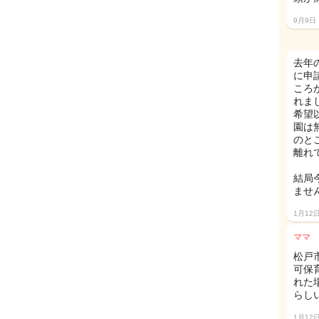
9月9日
去年
に申
ころ
れまし
希望
園は
のと
離れ
結局
ませ
1月12
ママ
松戸
可保
れた
らし
1月12