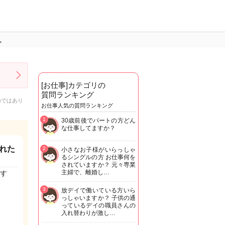
。
[お仕事]カテゴリの
質問ランキング
のではあり
お仕事人気の質問ランキング
1
30歳前後でパートの方どん
な仕事してますか？
れた
2
小さなお子様がいらっしゃ
るシングルの方 お仕事何を
されていますか？ 元々専業
主婦で、離婚し…
す
3
放デイで働いている方いら
っしゃいますか？ 子供の通
っているデイの職員さんの
入れ替わりが激し…