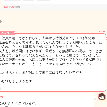
あきあめ
(8歳)
ト
coin
正社員申請にもかかわらず、去年から待機児童です(T0T)市役所に、
児童ゼロと言ってますが私はなんなんでしょうかと聞いたところ、話
ごされ、０になる計算方法がびみょうなかんじでした。
友人も、希望園にははいれず、最近やっと無認可の小規模にやっとは
た感じで、ゼロってなんなんだろう…と不信に感じてしまいました。
二人目妊娠のため、お店には事情を話して待ってもらってる状態です
良いオーナーだからこういうことができるわけで、切ないです。
はとりあえず、まだ保活して来年には復帰したいです★
い頑張りましょうね★
日
め
談ありがとうございます。