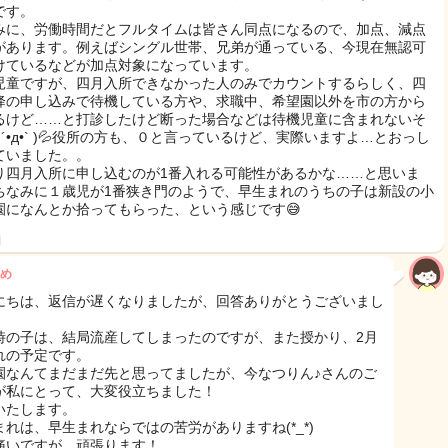
です。
みに、労働時間だとフルタイムは皆さん同点になるので、加点、減点
があります。例えばシングル世帯、兄弟が通っている、今現在無認可
けているなどが加点対象になっています。
児童ですが、四月入所できなかった人のみでカウントするらしく、四
降の申し込みで待機している方や、求職中、希望園以外を市の方から
るけど……と打診したけど断った場合などは待機児童に含まれないそ
 ´•д•` )💦役所の方も、０と言っているけど、実際いますよ…とおっし
ていました。。
り四月入所に申し込むのが1番入れる可能性があるかな……と思いま
ちなみに１歳児が1番狭き門のようで、早生まれのうちの子は新設の小
園になんとか拾ってもらった、という感じです😅
日
め
にちは、返信が遅くなりましたが、回答ありがとうございまし
時の子は、結局流産してしまったのですが、また授かり、2月
れの予定です。
園なんてまだまだ先と思ってましたが、今なつりん♪さんのご
が私にとって、大変役立ちました！
いたします。
まれは、早生まれならではの苦労がありますね(*_*)
痛いですが、頑張ります！