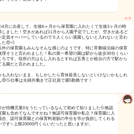
ママ
の4月に出産して、生後6ヶ月から保育園に入れたくて生後3ヶ月の時
請しました！空きがあれば11月から入園予定でしたが、空きがあるど
か定員オーバーしているので５人くらい退園しないと入れないと言わ
た😞💨
以外の保育園もみんなそんな感じのようです。特に常磐線沿線の保育
無理そうと言われました！私の第一希望の園は駅から徒歩30分くらい
ころです。役所の方はもし入れるとすれば五香とか稔台の方で駅から
てる園だと言われました。
今も入れないまま、もしかしたら育休延長しないといけないかもしれ
ん😞💦仕事は夫婦共働きで正社員で週5勤務です！
日
市が待機児童0をうたっているなんて初めて知りました💦無認
育園も含めてなんですかね？無認可保育園や私立？保育園に入
場合、認可保育園との保育料差額の半分を市が負担してくれる
いです✨上限20000円くらいだったと思いますが。
日