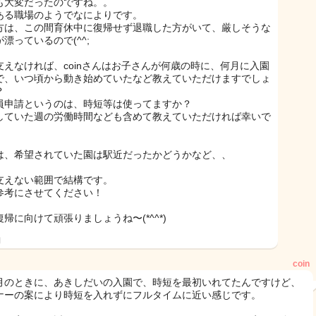
も大変だったのですね。。
ある職場のようでなによりです。
方は、この間育休中に復帰せず退職した方がいて、厳しそうな
漂っているので(^^;
支えなければ、coinさんはお子さんが何歳の時に、何月に入園
で、いつ頃から動き始めていたなど教えていただけますでしょ
？
員申請というのは、時短等は使ってますか？
していた週の労働時間なども含めて教えていただければ幸いで
は、希望されていた園は駅近だったかどうかなど、、
支えない範囲で結構です。
参考にさせてください！
帰に向けて頑張りましょうね〜(*^^*)
日
coin
月のときに、あきしだいの入園で、時短を最初いれてたんですけど、
ナーの案により時短を入れずにフルタイムに近い感じです。