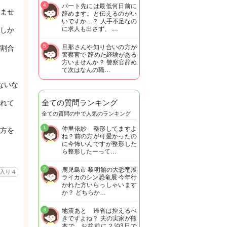
4
パート先には最低何日前に
ませ
辞めます。と伝えるのがい
いですか…？ 人手不足なの
に求人も出さず、 …
しか
5
旦那さんや知り合いの方が
割合
警察官で 辞めた経験がある
方いませんか？ 警察官辞め
て次はなんの職…
ないな
全ての質問ランキング
れて
全ての質問の中で人気のランキング
1
仲里依紗 整形してますよ
方を
ね？前の方が可愛かったの
に今怖いんですが整形した
ら整形したーって…
2
鹿児島市 黎明館の大恐竜展
に入り
4
ライカのシン恐竜展 今年行
かれた方いらっしゃいます
か？ どちらか…
3
地震あと 帰省は控えるべ
きですよね？ 夫の実家が熊
本で お盆前に２泊3日で