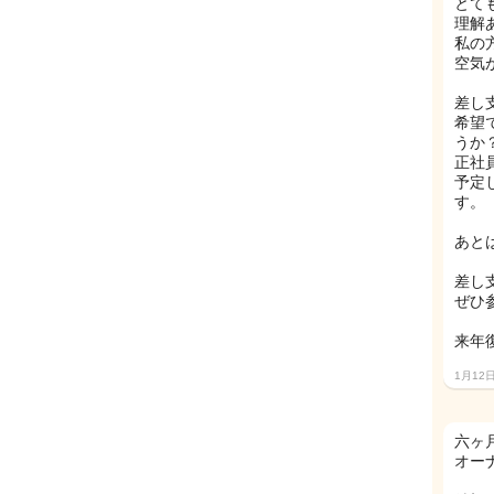
とて
理解
私の
空気が
差し
希望
うか
正社
予定
す。
あと
差し
ぜひ
来年復
1月12
六ヶ
オー