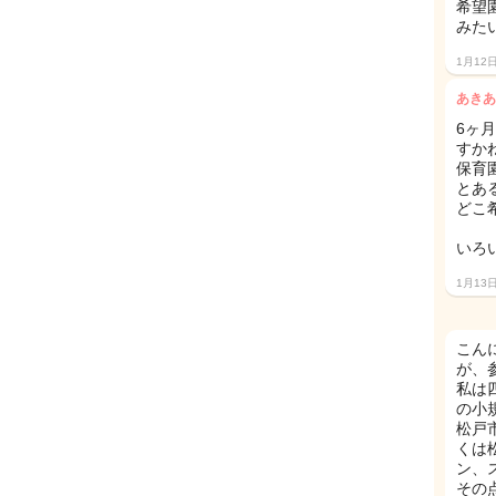
希望
みた
1月12
あきあ
6ヶ
すか
保育
とあ
どこ
いろ
1月13
こん
が、
私は
の小
松戸
くは
ン、
その