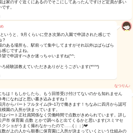
園は家のすぐ近くにあるのでそこにしてあったんですけど定員が多い
いです。
日
め
月というと、9月くらいに空き次第の入園で申請された感じで
ね？
園のある場所も、駅前って集中してますがそれ以外はぱらぱら
る感じですよね。
希望で申請すべきか迷っちゃいますね(^^;
いろ経験談教えていただきありがとうございます(*^^*)
日
なつりん♪
にちは！もしかしたら、もう回答受け付けてないのかも知れません
参考になればと思い書き込みますね！
四月からパートフルタイム(9~17)で働きます！ちなみに四月から認可
規模園の入所が決まっています。
市はパート正社員関係なく労働時間で点数がきめられています。詳し
松戸市 保育園 点数 とかで調べると出てくるかと思います(スミマセ
スクショがうまく撮れなかったので……(；；)💔
点数が上の人から順番に保育園に入所が決まっていくという仕組みの