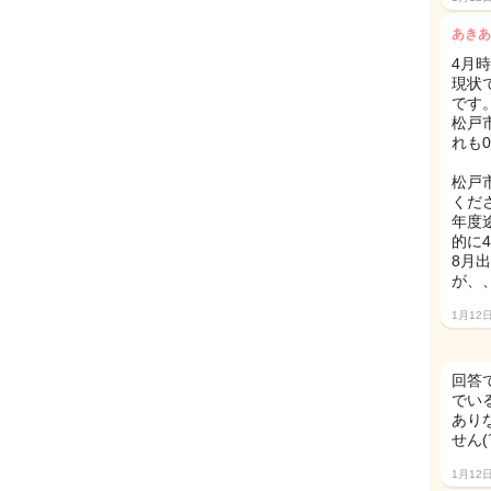
あきあ
4月
現状
です
松戸
れも
松戸
くだ
年度
的に
8月
が、
1月12
回答
でい
あり
せん(´
1月12