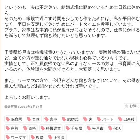
というのも、夫は不定休で、結婚式場に勤めているため土日祝は休め
ん。
そのため、家族で過ごす時間を少しでも作るためには、私が平日休む
なく、平日を安定して休むためにパートタイムを希望しています。
プラス、家事は基本的に私が担う形になりそうなので、仕事にかける
を減らして無理せず働き続けたいとも思っています。
千葉県松戸市は待機児童0とうたっていますが、実際希望の園に入れ
ど、全ての方が望む通りではない現状も心得ているつもりです。
実情として、正社員復帰でない私のようなケースの方は、保育園に入
いるのか、体験談をお聞きできると、大変嬉しく思います。
また、ワーママの方で、今現在どんな働き方をされていて、その働き
選んだ理由などお聞かせいただければ幸いです。
よろしくお願いします。
お気
最終更新：2017年1月17日
保育園
育休
家事
結婚式
夫
パート
出産後
家族
資格
待機児童
千葉県
松戸市
保活
ワーママ
復帰
正社員