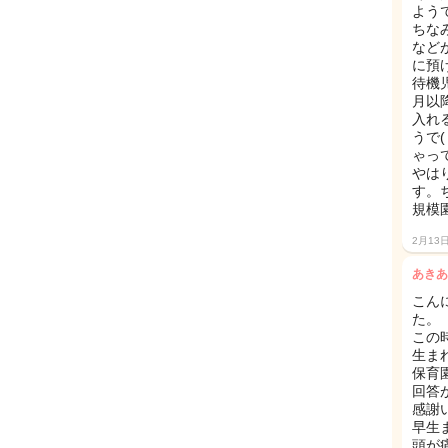
よう
ちな
など
に預
待機
月以
入れ
うで(
ゃっ
やは
す。
規模
2月13
あきあ
こん
た。
この
生ま
保育
回答
感謝
早生
頭が