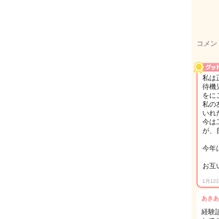
コメン
私は
待機
をに
私の
いれ
今は
が、
今年
お互
1月12
あきあ
経験