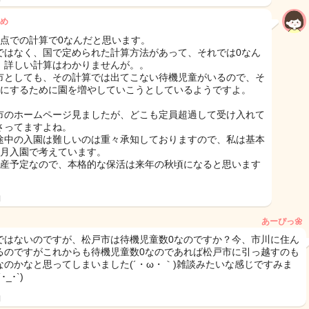
め
時点での計算で0なんだと思います。
ではなく、国で定められた計算方法があって、それでは0なん
。詳しい計算はわかりませんが。。
市としても、その計算では出てこない待機児童がいるので、そ
0にするために園を増やしていこうとしているようですよ。
市のホームページ見ましたが、どこも定員超過して受け入れて
さってますよね。
途中の入園は難しいのは重々承知しておりますので、私は基本
4月入園で考えています。
出産予定なので、本格的な保活は来年の秋頃になると思います
、
日
あーぴっ🌼
ではないのですが、松戸市は待機児童数0なのですか？今、市川に住ん
るのですがこれからも待機児童数0なのであれば松戸市に引っ越すのも
なのかなと思ってしまいました(´・ω・｀)雑談みたいな感じですみま
･_･`)
日