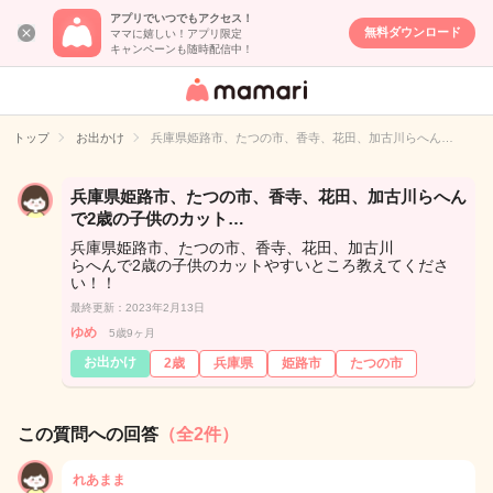
アプリでいつでもアクセス！
無料ダウンロード
ママに嬉しい！アプリ限定
キャンペーンも随時配信中！
女性専用匿名QA
アプリ・情報サ
トップ
お出かけ
兵庫県姫路市、たつの市、香寺、花田、加古川らへん…
イト
兵庫県姫路市、たつの市、香寺、花田、加古川らへん
で2歳の子供のカット…
兵庫県姫路市、たつの市、香寺、花田、加古川
らへんで2歳の子供のカットやすいところ教えてくださ
い！！
最終更新：2023年2月13日
ゆめ
5歳9ヶ月
お出かけ
2歳
兵庫県
姫路市
たつの市
この質問への回答
（全2件）
れあまま