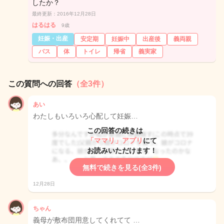
したか？
最終更新：2016年12月28日
はるはる
9歳
妊娠・出産
安定期
妊娠中
出産後
義両親
バス
体
トイレ
帰省
義実家
この質問への回答
（全3件）
あい
わたしもいろいろ心配して妊娠…
この回答の続きは
「ママリ」アプリ
にて
お読みいただけます！
無料で続きを見る(全3件)
12月28日
ちゃん
義母が敷布団用意してくれてて …