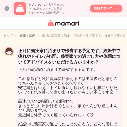
アプリでいつでもアクセス！
無料ダウンロード
ママに嬉しい！アプリ限定
キャンペーンも随時配信中！
女性専用匿名QA
アプリ・情報サ
トップ
妊娠・出産
正月に義実家に泊まりで帰省する予定です。妊娠中で疲れや
イト
正月に義実家に泊まりで帰省する予定です。妊娠中で
疲れやトイレが心配。義実家での過ごし方や体調につ
いてアドバイスをいただける方いますか？
正月に義実家に泊まりで帰省する予定です。
これを逃すと次に義両親に会えるのは出産後だと思うの
でちゃんと会っておきたいのですが、
安定期とはいえ、トイレ近いし疲れやすいし横になりた
い…でも気を使って言い出せないかも…と不安です😞
高速バスで2時間ほどの距離で、
きっとどこに出掛けるでもなく、家でのんびり過ごすん
だと思いますが…
最近同じ体勢で長く座っていられなくて😣
妊娠中に義実家で過ごしたことのある方、どんな感じで