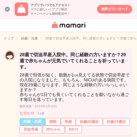
アプリでいつでもアクセス！
無料ダウンロード
ママに嬉しい！アプリ限定
キャンペーンも随時配信中！
女性専用匿名QA
アプリ・情報サ
トップ
妊娠・出産
28週で切迫早産入院中。同じ経験の方いますか？29週で赤
イト
28週で切迫早産入院中。同じ経験の方いますか？29
週で赤ちゃんが元気でいてくれることを祈っていま
す。
28週で頚管が短く、胎胞が1㎝見えてる状態で切迫早産で
の入院になりました。もちろん、NICUのある病院です。
現在29週になります。同じような経験の方いらっしゃい
ますか？
赤ちゃんが1日でも長くいてくれることを願いながら過ご
す毎日を送っています。
最終更新：2015年4月30日
ヒロヒロ
11歳
妊娠・出産
病院
早産
妊娠28週目
妊娠29週目
切迫早産
赤ちゃん
NICU