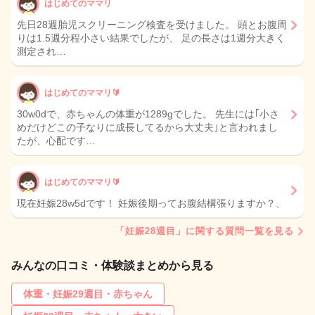
はじめてのママリ
先日28週胎児スクリーニング検査を受けました。 頭とお腹周
りは1.5週分程小さい結果でしたが、 足の長さは1週分大きく
測定され…
はじめてのママリ🔰
30w0dで、赤ちゃんの体重が1289gでした。 先生には｢小さ
めだけどこの子なりに成長してるから大丈夫｣と言われまし
たが、心配です…
はじめてのママリ🔰
現在妊娠28w5dです！ 妊娠後期ってお腹結構張りますか？、
「妊娠28週目」に関する質問一覧を見る
みんなの口コミ・体験談まとめから見る
体重・妊娠29週目・赤ちゃん