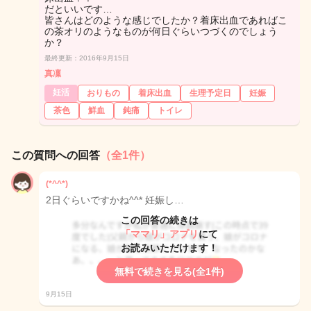
だといいです…
皆さんはどのような感じでしたか？着床出血であればこ
の茶オリのようなものが何日ぐらいつづくのでしょう
か？
最終更新：2016年9月15日
真凜
妊活
おりもの
着床出血
生理予定日
妊娠
茶色
鮮血
鈍痛
トイレ
この質問への回答
（全1件）
(*^^*)
2日ぐらいですかね^^* 妊娠し…
この回答の続きは
「ママリ」アプリ
にて
お読みいただけます！
無料で続きを見る(全1件)
9月15日