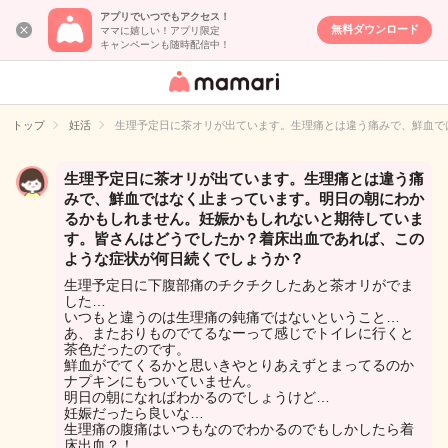
アプリでいつでもアクセス！
無料ダウンロード
ママに嬉しい！アプリ限定
キャンペーンも随時配信中！
女性専用匿名QA
アプリ・情報サ
トップ
妊活
生理予定日に茶オリが出ています。生理痛とは違う痛みで、鮮血で
イト
生理予定日に茶オリが出ています。生理痛とは違う痛
みで、鮮血ではなく止まっています。明日の朝にわか
るかもしれません。妊娠かもしれないと期待していま
す。皆さんはどうでしたか？着床出血であれば、この
ような症状が何日続くでしょうか？
生理予定日に下腹部痛のチクチクしたあと茶オリがでま
した…
いつもと違うのは生理痛の鈍痛ではないということ…
あ、またおりものでてるなーって感じでトイレに行くと
茶色だったのです。
鮮血がでてくるかと思いきやとりあえずとまってるのか
ナプキンにもついていません。
明日の朝になればわかるのでしょうけど…
妊娠だったら良いな…
生理痛の腹痛はいつもなのでわかるのでもしかしたら着
床出血？！