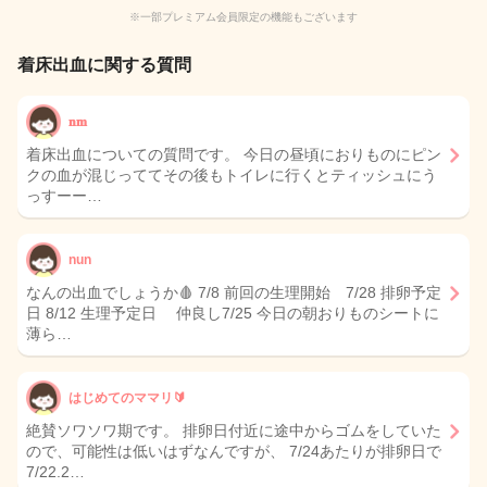
※一部プレミアム会員限定の機能もございます
着床出血に関する質問
𝐧𝐦
着床出血についての質問です。 今日の昼頃におりものにピン
クの血が混じっててその後もトイレに行くとティッシュにう
っすーー…
nun
なんの出血でしょうか🩸 7/8 前回の生理開始 7/28 排卵予定
日 8/12 生理予定日 仲良し7/25 今日の朝おりものシートに
薄ら…
はじめてのママリ🔰
絶賛ソワソワ期です。 排卵日付近に途中からゴムをしていた
ので、可能性は低いはずなんですが、 7/24あたりが排卵日で
7/22.2…