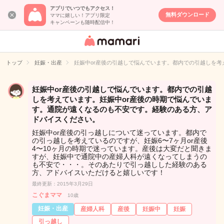
アプリでいつでもアクセス！
無料ダウンロード
ママに嬉しい！アプリ限定
キャンペーンも随時配信中！
女性専用匿名QA
アプリ・情報サ
トップ
妊娠・出産
妊娠中or産後の引越しで悩んでいます。都内での引越しを考
イト
妊娠中or産後の引越しで悩んでいます。都内での引越
しを考えています。妊娠中or産後の時期で悩んでいま
す。通院が遠くなるのも不安です。経験のある方、ア
ドバイスください。
妊娠中or産後の引っ越しについて迷っています。都内で
の引っ越しを考えているのですが、妊娠6〜7ヶ月or産後
4〜10ヶ月の時期で迷っています。産後は大変だと聞きま
すが、妊娠中で通院中の産婦人科が遠くなってしまうの
も不安で・・・。そのあたりで引っ越しした経験のある
方、アドバイスいただけると嬉しいです！
最終更新：2015年3月29日
こぐまママ
10歳
妊娠・出産
産婦人科
産後
妊娠中
妊娠
引っ越し