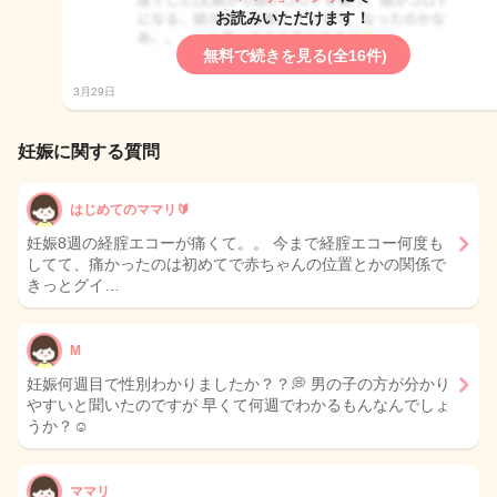
お読みいただけます！
無料で続きを見る(全16件)
3月29日
妊娠に関する質問
はじめてのママリ🔰
妊娠8週の経腟エコーが痛くて。。 今まで経腟エコー何度も
してて、痛かったのは初めてで赤ちゃんの位置とかの関係で
きっとグイ…
M
妊娠何週目で性別わかりましたか？？💭 男の子の方が分かり
やすいと聞いたのですが 早くて何週でわかるもんなんでしょ
うか？☺️
ママリ