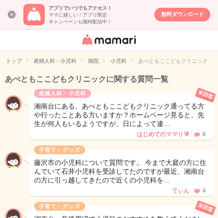
アプリでいつでもアクセス！
無料ダウンロード
ママに嬉しい！アプリ限定
キャンペーンも随時配信中！
女性専用匿名QA
アプリ・情報サ
トップ
産婦人科・小児科
病院
小児科
あべともここどもクリニック
イト
あべともここどもクリニックに関する質問一覧
未回答
産婦人科・小児科
湘南台にある、あべともここどもクリニック通ってる方
や行ったことある方いますか？ホームページ見ると、先
生が何人もいるようですが、日によって違…
はじめてのママリ🔰
0
子育て・グッズ
藤沢市の小児科について質問です。 今まで大庭の方に住
んでいて石井小児科を受診してたのですが最近、湘南台
の方に引っ越してきたので近くの小児科を…
てぃん
4
未回答
子育て・グッズ