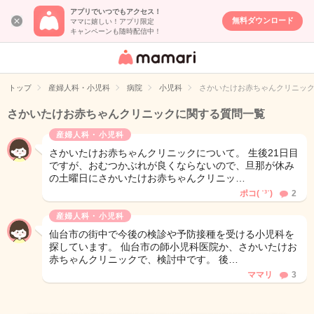
アプリでいつでもアクセス！
無料ダウンロード
ママに嬉しい！アプリ限定
キャンペーンも随時配信中！
女性専用匿名QA
アプリ・情報サ
トップ
産婦人科・小児科
病院
小児科
さかいたけお赤ちゃんクリニッ
イト
さかいたけお赤ちゃんクリニックに関する質問一覧
産婦人科・小児科
さかいたけお赤ちゃんクリニックについて。 生後21日目
ですが、おむつかぶれが良くならないので、旦那が休み
の土曜日にさかいたけお赤ちゃんクリニッ…
ポコ( ˙³˙)
2
産婦人科・小児科
仙台市の街中で今後の検診や予防接種を受ける小児科を
探しています。 仙台市の師小児科医院か、さかいたけお
赤ちゃんクリニックで、検討中です。 後…
ママリ
3