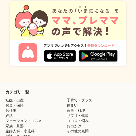
カテゴリ一覧
妊娠・出産
子育て・グッズ
お金・保険
住まい
お仕事
家事・料理
妊活
サプリ・健康
ファッション・コスメ
ココロ・悩み
家族・旦那
お出かけ
産婦人科・小児科
その他の疑問