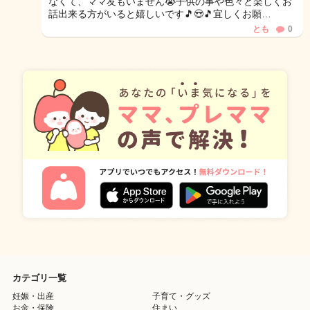
なくて、ママ友もいません😭子供の事や色々と楽しくお
話出来る方がいると嬉しいです🎵😍🎵宜しくお願…
とも
0
カテゴリ一覧
妊娠・出産
子育て・グッズ
お金・保険
住まい