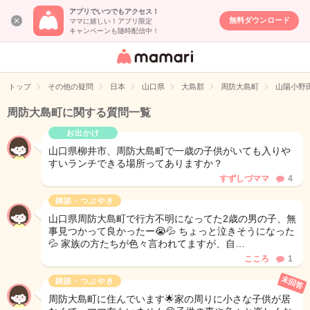
アプリでいつでもアクセス！
無料ダウンロード
ママに嬉しい！アプリ限定
キャンペーンも随時配信中！
女性専用匿名QA
アプリ・情報サ
トップ
その他の疑問
日本
山口県
大島郡
周防大島町
山陽小野
イト
周防大島町に関する質問一覧
お出かけ
山口県柳井市、周防大島町で一歳の子供がいても入りや
すいランチできる場所ってありますか？
すずしづママ
4
雑談・つぶやき
山口県周防大島町で行方不明になってた2歳の男の子、無
事見つかって良かったー😭💦 ちょっと泣きそうになった
💦 家族の方たちが色々言われてますが、自…
こころ
1
未回答
雑談・つぶやき
周防大島町に住んでいます🌟家の周りに小さな子供が居