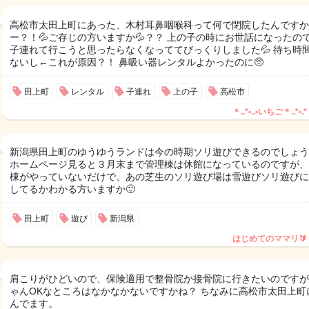
高松市太田上町にあった、木村耳鼻咽喉科って何で閉院したんですか
ー？！💦ご存じの方いますか💦？？ 上の子の時にお世話になったの
子連れて行こうと思ったらなくなっててびっくりしました💦 待ち時
ないし←これが原因？！ 鼻吸い器レンタルよかったのに🥺
田上町
レンタル
子連れ
上の子
高松市
＊..*•..•いちご＊..*•.*
新潟県田上町のゆうゆうランドは今の時期ソリ遊びできるのでしょう
ホームページ見ると３月末まで管理棟は休館になっているのですが、
棟がやっていないだけで、あの芝生のソリ遊び場は雪遊びソリ遊びに
してるかわかる方いますか🙂
田上町
遊び
新潟県
はじめてのママリ🔰
肩こりがひどいので、保険適用で整骨院か接骨院に行きたいのですが
ゃんOKなところはなかなかないですかね？ ちなみに高松市太田上町
んでます。