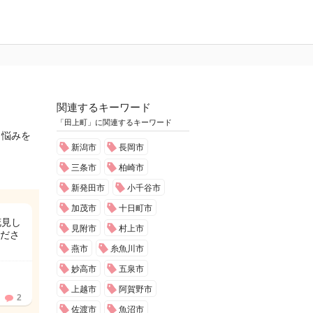
関連するキーワード
「田上町」に関連するキーワード
じ悩みを
新潟市
長岡市
三条市
柏崎市
新発田市
小千谷市
加茂市
十日町市
花見し
見附市
村上市
ださ
燕市
糸魚川市
妙高市
五泉市
上越市
阿賀野市
2
佐渡市
魚沼市