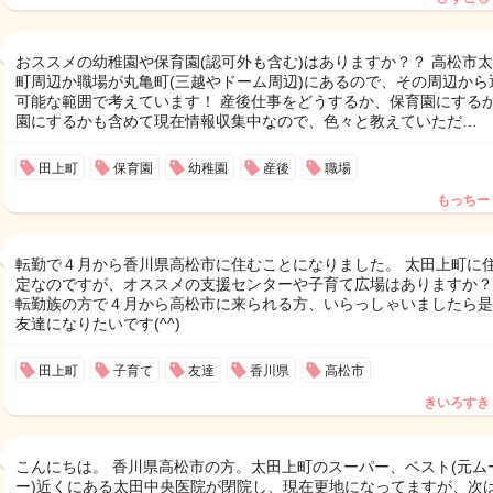
おススメの幼稚園や保育園(認可外も含む)はありますか？？ 高松市
町周辺か職場が丸亀町(三越やドーム周辺)にあるので、その周辺から
可能な範囲で考えています！ 産後仕事をどうするか、保育園にする
園にするかも含めて現在情報収集中なので、色々と教えていただ…
田上町
保育園
幼稚園
産後
職場
もっちー
転勤で４月から香川県高松市に住むことになりました。 太田上町に
定なのですが、オススメの支援センターや子育て広場はありますか？
転勤族の方で４月から高松市に来られる方、いらっしゃいましたら是
友達になりたいです(^^)
田上町
子育て
友達
香川県
高松市
きいろすき
こんにちは。 香川県高松市の方。太田上町のスーパー、ベスト(元ム
ー)近くにある太田中央医院が閉院し、現在更地になってますが、次