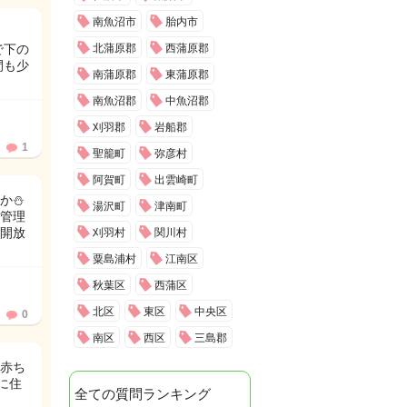
南魚沼市
胎内市
で下の
北蒲原郡
西蒲原郡
間も少
南蒲原郡
東蒲原郡
南魚沼郡
中魚沼郡
刈羽郡
岩船郡
1
聖籠町
弥彦村
阿賀町
出雲崎町
か⛄
湯沢町
津南町
管理
開放
刈羽村
関川村
粟島浦村
江南区
秋葉区
西蒲区
北区
東区
中央区
0
南区
西区
三島郡
赤ち
に住
全ての質問ランキング