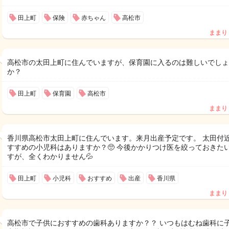
田上町
保険
赤ちゃん
高松市
ままり
高松市の太田上町に住んでいますが、保育園に入るのは難しいでしょ
か？
田上町
保育園
高松市
ままり
香川県高松市太田上町に住んでいます。来月出産予定です。 太田付
すすめの小児科はありますか？🥺 今後かかりつけ医を絞っておきた
すが、全くわかりません💦
田上町
小児科
おすすめ
出産
香川県
ままり
高松市で子供におすすめの歯科ありますか？？ いつもはむね歯科に