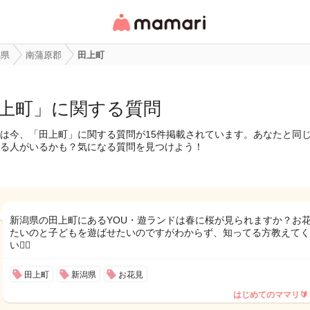
女性専用匿名QAアプ
リ・情報サイト
潟県
南蒲原郡
田上町
上町」に関する質問
は今、「田上町」に関する質問が15件掲載されています。あなたと同
る人がいるかも？気になる質問を見つけよう！
新潟県の田上町にあるYOU・遊ランドは春に桜が見られますか？お
たいのと子どもを遊ばせたいのですがわからず、知ってる方教えてく
い🙇‍♀️
田上町
新潟県
お花見
はじめてのママリ🔰