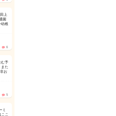
太田上
通園
か幼稚
6
住む予
 また
非お
5
ーミ
はここ