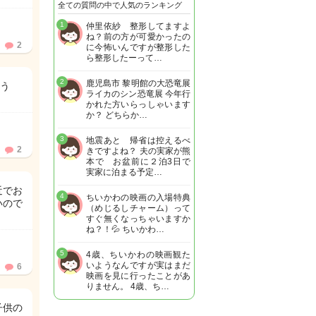
全ての質問の中で人気のランキング
1
仲里依紗 整形してますよ
ね？前の方が可愛かったの
2
に今怖いんですが整形した
ら整形したーって…
2
鹿児島市 黎明館の大恐竜展
う
ライカのシン恐竜展 今年行
かれた方いらっしゃいます
か？ どちらか…
3
地震あと 帰省は控えるべ
2
きですよね？ 夫の実家が熊
本で お盆前に２泊3日で
実家に泊まる予定…
近でお
4
ちいかわの映画の入場特典
いので
（めじるしチャーム）って
すぐ無くなっちゃいますか
ね？！💦 ちいかわ…
5
4歳、ちいかわの映画観た
いようなんですが実はまだ
6
映画を見に行ったことがあ
りません。 4歳、ち…
子供の