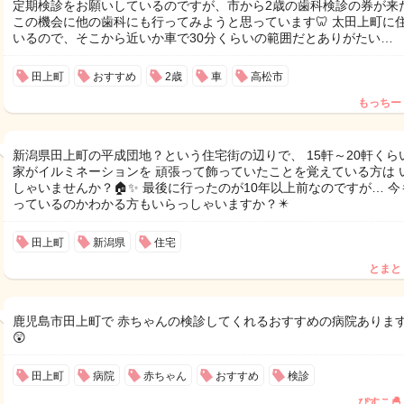
定期検診をお願いしているのですが、市から2歳の歯科検診の券が来
この機会に他の歯科にも行ってみようと思っています🦷 太田上町に
いるので、そこから近いか車で30分くらいの範囲だとありがたい…
田上町
おすすめ
2歳
車
高松市
もっちー
新潟県田上町の平成団地？という住宅街の辺りで、 15軒～20軒くら
家がイルミネーションを 頑張って飾っていたことを覚えている方は 
しゃいませんか？🏠✨ 最後に行ったのが10年以上前なのですが… 今
っているのかわかる方もいらっしゃいますか？✴️
田上町
新潟県
住宅
とまと
鹿児島市田上町で 赤ちゃんの検診してくれるおすすめの病院ありま
😲
田上町
病院
赤ちゃん
おすすめ
検診
ぴすこ🐣