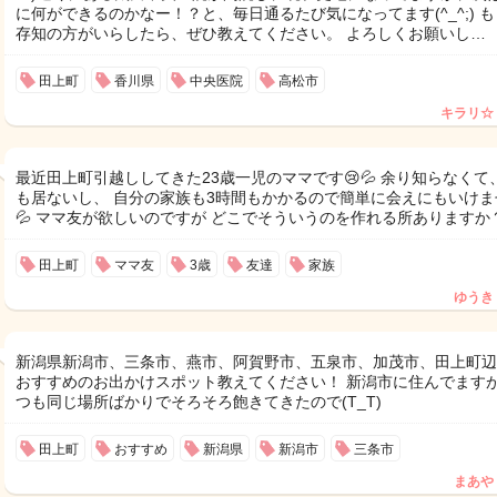
に何ができるのかなー！？と、毎日通るたび気になってます(^_^;) 
存知の方がいらしたら、ぜひ教えてください。 よろしくお願いし…
田上町
香川県
中央医院
高松市
キラリ☆
最近田上町引越ししてきた23歳一児のママです😢💦 余り知らなくて
も居ないし、 自分の家族も3時間もかかるので簡単に会えにもいけま
💦 ママ友が欲しいのですが どこでそういうのを作れる所ありますか
田上町
ママ友
3歳
友達
家族
ゆうき
新潟県新潟市、三条市、燕市、阿賀野市、五泉市、加茂市、田上町辺
おすすめのお出かけスポット教えてください！ 新潟市に住んでます
つも同じ場所ばかりでそろそろ飽きてきたので(T_T)
田上町
おすすめ
新潟県
新潟市
三条市
まあや