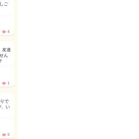
もしご
4
、友達
せん
？
1
りで
が、い
5