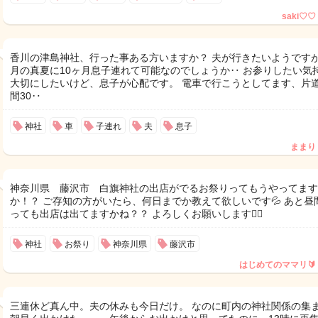
saki♡♡
香川の津島神社、行った事ある方いますか？ 夫が行きたいようですが
月の真夏に10ヶ月息子連れて可能なのでしょうか‥ お参りしたい気
大切にしたいけど、息子が心配です。 電車で行こうとしてます、片道
間30‥
神社
車
子連れ
夫
息子
ままり
神奈川県 藤沢市 白旗神社の出店がでるお祭りってもうやってます
か！？ ご存知の方がいたら、何日までか教えて欲しいです💦 あと昼
っても出店は出てますかね？？ よろしくお願いします🙇‍♀️
神社
お祭り
神奈川県
藤沢市
はじめてのママリ🔰
三連休ど真ん中。夫の休みも今日だけ。 なのに町内の神社関係の集