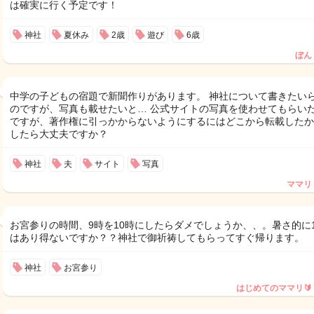
は確実に行く予定です！
神社
夏休み
2歳
遊び
6歳
ぼん
中学の子どもの宿題で新聞作りがあります。 神社について書きたい
のですが、写真も載せたいと… 公式サイトの写真を使わせてもらい
ですが、著作権に引っかからないようにするにはどこから転載したか
したら大丈夫ですか？
神社
夫
サイト
写真
ママリ
お宮参りの時間、9時を10時にしたらダメでしょうか、、。暑さ的に1
はあり得ないですか？？神社で御祈祷してもらってすぐ帰ります。
神社
お宮参り
はじめてのママリ🔰