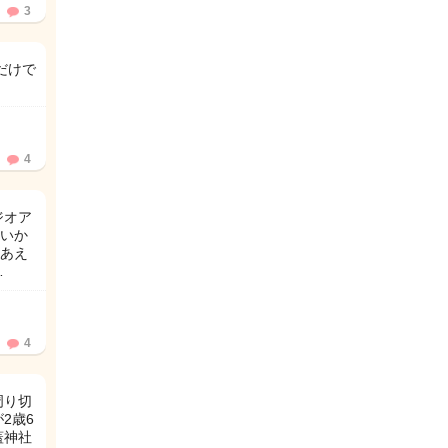
3
だけで
4
ジオア
いか
あえ
…
4
周り切
2歳6
蓋神社