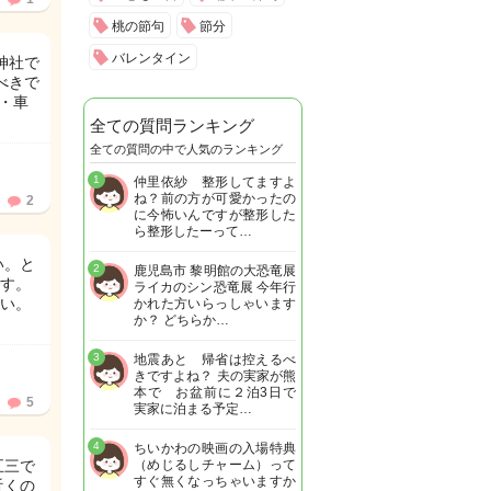
桃の節句
節分
バレンタイン
神社で
べきで
・車
全ての質問ランキング
全ての質問の中で人気のランキング
1
仲里依紗 整形してますよ
ね？前の方が可愛かったの
2
に今怖いんですが整形した
ら整形したーって…
い。と
2
鹿児島市 黎明館の大恐竜展
す。
ライカのシン恐竜展 今年行
い。
かれた方いらっしゃいます
か？ どちらか…
3
地震あと 帰省は控えるべ
きですよね？ 夫の実家が熊
本で お盆前に２泊3日で
5
実家に泊まる予定…
4
ちいかわの映画の入場特典
五三で
（めじるしチャーム）って
すぐ無くなっちゃいますか
近くの