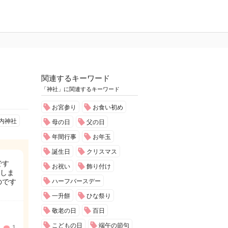
関連するキーワード
「神社」に関連するキーワード
お宮参り
お食い初め
内神社
母の日
父の日
年間行事
お年玉
誕生日
クリスマス
です
お祝い
飾り付け
しま
のです
ハーフバースデー
一升餅
ひな祭り
敬老の日
百日
こどもの日
端午の節句
1