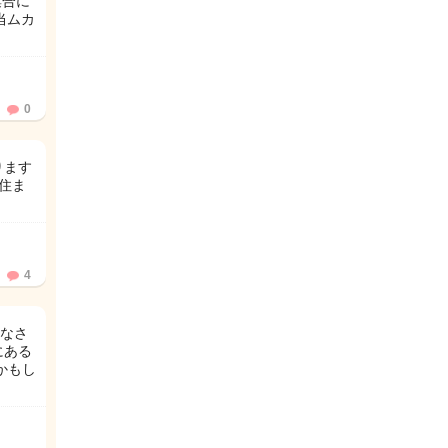
集合に
当ムカ
0
ります
住ま
4
なさ
にある
かもし