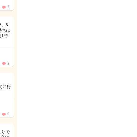
3
、8
持ちは
1時
2
間に行
0
まりで