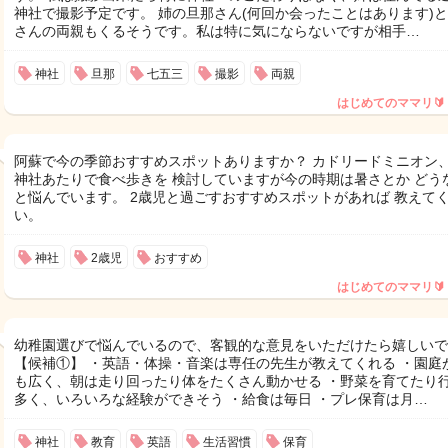
神社で撮影予定です。 姉の旦那さん(何回か会ったことはあります)
さんの両親もくるそうです。私は特に気にならないですが相手…
神社
旦那
七五三
撮影
両親
はじめてのママリ🔰
阿蘇で今の季節おすすめスポットありますか？ カドリードミニオン
神社あたりで食べ歩きを 検討していますが今の時期は暑さとか どう
と悩んでいます。 2歳児と過ごすおすすめスポットがあれば 教えて
い。
神社
2歳児
おすすめ
はじめてのママリ🔰
幼稚園選びで悩んでいるので、客観的な意見をいただけたら嬉しいで
【候補①】 ・英語・体操・音楽は専任の先生が教えてくれる ・園庭
も広く、朝は走り回ったり体をたくさん動かせる ・野菜を育てたり
多く、いろいろな経験ができそう ・給食は毎日 ・プレ保育は月…
神社
教育
英語
生活習慣
保育