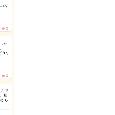
見れな
2
した
、、
どうな
3
住んで
が、旦
いから