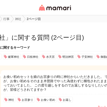
女性専用匿名QAアプ
リ・情報サイト
行事
神社
2ページ目
社
」に関する質問 (2ページ目)
に関するキーワード
り
健軍神社
日枝神社
水天宮
明治神宮
子安神社
御胎
お食い初めセットを娘のお宮参りの時に神社からいただきました。 
が、お食い初めをそのまま木曽路でやった為使わずに梱包されたまま
っておいてました。 この度引越しをするのでお返しするなりしたい
が、皆様どうされてますか？
神社
お宮参り
お食い初め
お返し
ちぃ‪☺︎‬