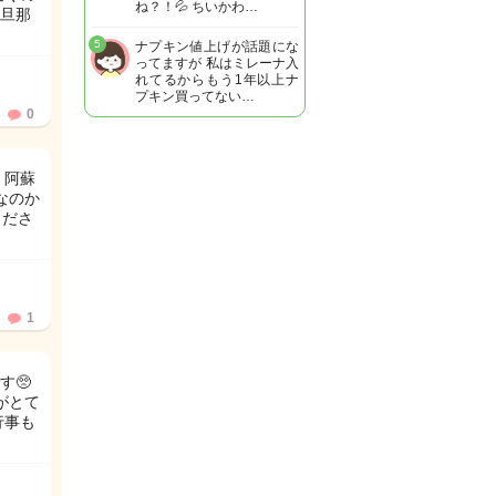
ね？！💦 ちいかわ…
と旦那
5
ナプキン値上げが話題にな
ってますが 私はミレーナ入
れてるからもう1年以上ナ
プキン買ってない…
0
、阿蘇
なのか
くださ
1
す🥺
がとて
行事も