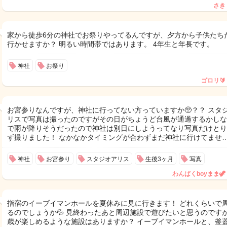
さき
家から徒歩6分の神社でお祭りやってるんですが、夕方から子供たち
行かせますか？ 明るい時間帯ではあります。 4年生と年長です。
神社
お祭り
ゴロリ🔰
お宮参りなんですが、神社に行ってない方っていますか🥺？？ スタ
リスで写真は撮ったのですがその日がちょうど台風が通過するかしな
で雨が降りそうだったので神社は別日にしようってなり写真だけとり
ず撮りました！ なかなかタイミングが合わずまだ神社に行けてませ
神社
お宮参り
スタジオアリス
生後3ヶ月
写真
わんぱくboyまま🦖
指宿のイーブイマンホールを夏休みに見に行きます！ どれくらいで
るのでしょうか💦 見終わったあと周辺施設で遊びたいと思うのですが
歳が楽しめるような施設はありますか？ イーブイマンホールと、釜