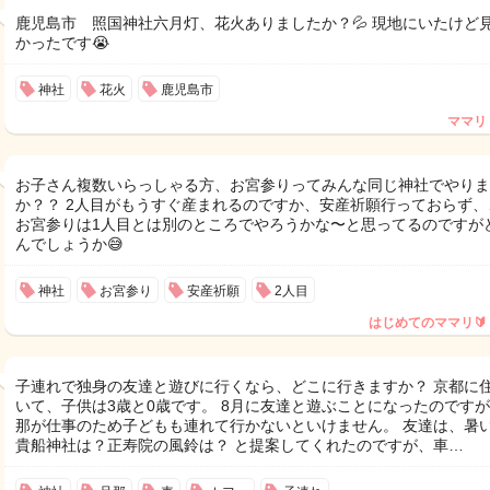
鹿児島市 照国神社六月灯、花火ありましたか？💦 現地にいたけど
かったです😭
神社
花火
鹿児島市
ママリ
お子さん複数いらっしゃる方、お宮参りってみんな同じ神社でやりま
か？？ 2人目がもうすぐ産まれるのですか、安産祈願行っておらず、
お宮参りは1人目とは別のところでやろうかな〜と思ってるのですが
んでしょうか😅
神社
お宮参り
安産祈願
2人目
はじめてのママリ🔰
子連れで独身の友達と遊びに行くなら、どこに行きますか？ 京都に
いて、子供は3歳と0歳です。 8月に友達と遊ぶことになったのです
那が仕事のため子どもも連れて行かないといけません。 友達は、暑
貴船神社は？正寿院の風鈴は？ と提案してくれたのですが、車…