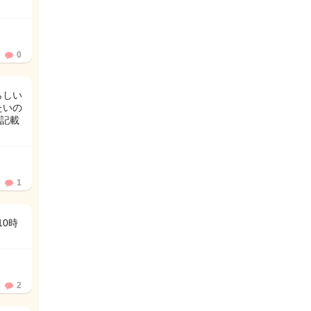
0
らしい
たいの
記載
1
0時
2