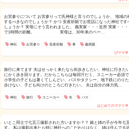
お宮参りについて お宮参りって氏神様と言うのでしょうか、 地域の
するべきなのでしょうか？ かつ 安産祈願でお世話になった神社です
しょうか？ 実母にそう言われました。 義実家・・・近所 実家・・・
で1時間の距離。 実母は、30年来のペー…
神社
お宮参り
安産祈願
車
義両親
ぴママ🔰
旅行に来てます 夫はせっかく来たなら街歩きしたい、神社に行きた
にかく歩き回ります。だからこちらは毎回汗だく、スニーカー必須で
小学生の子どもは暑くてしんどい、バスやタクシー、地下鉄にのりた
歩けない、子ども向けのところに行きたい。 夫は自分の体力気…
神社
旅行
スニーカー
夫
バス
はじめてのママリ🔰
いとこ同士で七五三撮影された方いますか？？ 娘と姉の子が今年七
す。 私は撮影出来たら特に神社へのこだわりはなく、姉は住んでる