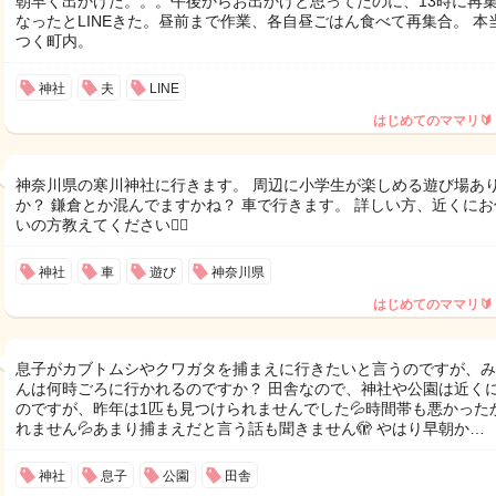
朝早く出かけた。。。午後からお出かけと思ってたのに、13時に再
なったとLINEきた。昼前まで作業、各自昼ごはん食べて再集合。 本
つく町内。
神社
夫
LINE
はじめてのママリ🔰
神奈川県の寒川神社に行きます。 周辺に小学生が楽しめる遊び場あ
か？ 鎌倉とか混んでますかね？ 車で行きます。 詳しい方、近くにお
いの方教えてください🙇‍♀️
神社
車
遊び
神奈川県
はじめてのママリ🔰
息子がカブトムシやクワガタを捕まえに行きたいと言うのですが、み
んは何時ごろに行かれるのですか？ 田舎なので、神社や公園は近く
のですが、昨年は1匹も見つけられませんでした💦時間帯も悪かった
れません💦あまり捕まえだと言う話も聞きません🫣 やはり早朝か…
神社
息子
公園
田舎