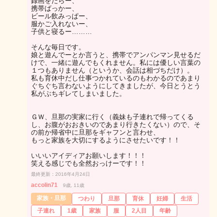
録画をだらー、
携帯ばっかー、
ビール飲みっぱー、
服かご入れないー、
子供と寝るー………
そんな毎日です。
娘と遊んでーとか言うと、携帯でアンパンマン見せるだ
けで、一緒に遊んでもくれません。私には優しい言葉の
１つもありません（というか、会話は相づちだけ）。
私も育休中だし仕事つかれているのもわかるのであまり
ぐちぐち言わないようにしてきましたが、今日とうとう
私がぶちギレてしまいました。
ＧＷ、旦那の実家に行く（義妹も子連れで帰ってくる
し、お腹がおおきいのであまり行きたくない）ので、そ
の前か帰省中に旦那をギャフンと言わせ、
もっと家族を大切にするようにさせたいです！！
いいいアイディアお願いします！！！
笑える感じでも全然おっけーです！！
最終更新：2016年4月24日
accolin71
9歳, 11歳
家族・旦那
つわり
旦那
育休
妊婦
生活
子連れ
1歳
家族
服
2人目
年齢