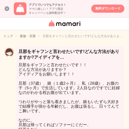
アプリでいつでもアクセス！
無料ダウンロード
ママに嬉しい！アプリ限定
キャンペーンも随時配信中！
女性専用匿名QA
アプリ・情報サ
トップ
家族・旦那
旦那をギャフンと言わせたいです!どんな方法がありま…
イト
旦那をギャフンと言わせたいです!どんな方法があり
ますか?アイディアを…
旦那をギャフンと言わせたいです！！
どんな方法がありますか？
アイディアをお願いします！！
旦那（37歳）、娘（１歳2ヶ月）、私（28歳）、お腹の
子（5ヶ月）で生活しています。2人目なのですでに妊婦
なのがわかる程お腹が出ています。
つわりがやっと落ち着きましたが、娘もいたずら大好き
で結構手が掛かる年齢だし、お腹は張るし、日々てんて
こ舞いです。
なのに、
旦那は帰ってくればソファーにぐだー、