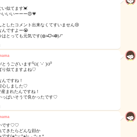
ごい似てます💓
いいいーーー😍💗
んとしたコメント出来なくてすいません😢
なんですよー😭
はとっても元気です(◍˃̶ᗜ˂̶◍)ﾉ"
日
2mama
うございます⁽⁽ଘ( ˊᵕˋ )ଓ⁾⁾
ぱり似てますよね♡
なんですね！
安心しました♡
wで産まれたんですね！
いっぱいそうで良かったです♡
日
2mama
いです♡♡
れてきたらどんな顔か
す(๑^︶^๑)･.｡:*･♬*