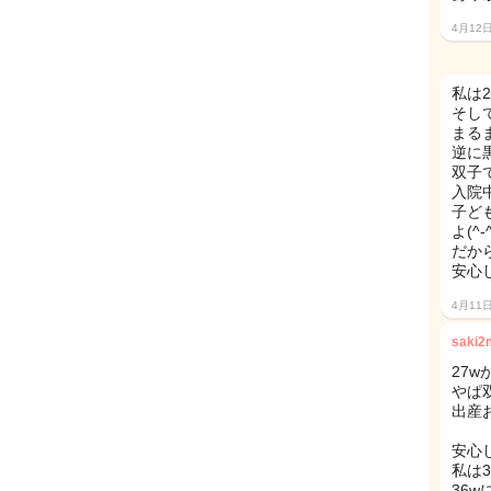
4月12
私は
そし
まる
逆に
双子
入院
子ど
よ(^-^
だか
安心
4月11
saki
27
やぱ双
出産
安心
私は3
36