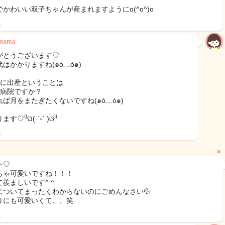
でかわいい双子ちゃんが産まれますようにo(^o^)o
日
2mama
がとうございます♡
はかかりますね(๑ó﹏ò๑)
末に出産ということは
も病院ですか？
れば月をまたぎたくないですね(๑ó﹏ò๑)
す♡⁽⁽ଘ( ˊᵕˋ )ଓ⁾⁾
日
a
ー♡
ちゃ可愛いですね！！！
羨ましいです^ ^
についてまったくわからないのにごめんなさい💦
りにも可愛いくて、、笑
日