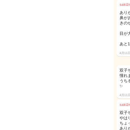
saki
あり
鼻が
きの
目が
あと
4月11
双子
憧れま
うち
✨
4月11
saki
双子
やはり
ちょ
あり