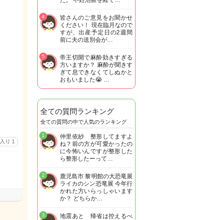
た。 不妊治療を経て…
4
皆さんのご意見をお聞かせ
ください！ 現在臨月なので
すが、出産予定日の2週間
前に夫の送別会が…
5
帝王切開で麻酔効きすぎる
方いますか？ 麻酔が聞きす
ぎて息できなくてしぬかと
おもいました😭 …
全ての質問ランキング
全ての質問の中で人気のランキング
1
仲里依紗 整形してますよ
に入り
1
ね？前の方が可愛かったの
に今怖いんですが整形した
ら整形したーって…
2
鹿児島市 黎明館の大恐竜展
ライカのシン恐竜展 今年行
かれた方いらっしゃいます
か？ どちらか…
3
地震あと 帰省は控えるべ