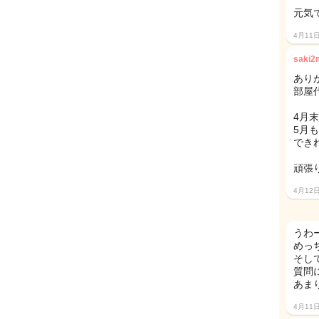
元気
4月11
saki
あり
部屋代
4月
5月
でき
頑張りま
4月12
うわ
めっ
そして
質問
あま
4月11