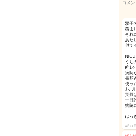
コメン
双子
羨ま
それに
あた
似て
NI
うち
約1
病院
書類
使っ
1ヶ
実費
一日
病院
はっ
4月11