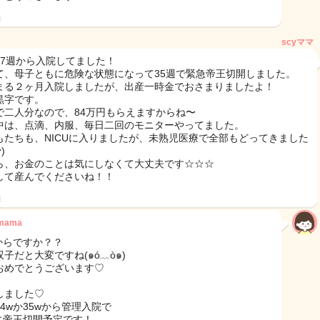
日
scyママ
27週から入院してました！
て、母子ともに危険な状態になって35週で緊急帝王切開しました。
まる２ヶ月入院しましたが、出産一時金でおさまりましたよ！
黒字です。
で二人分なので、84万円もらえますからね〜
中は、点滴、内服、毎日二回のモニターやってました。
もたちも、NICUに入りましたが、未熟児医療で全部もどってきました
)
ら、お金のことは気にしなくて大丈夫です☆☆☆
して産んでくださいね！！
日
2mama
wからですか？？
子だと大変ですね(๑ó﹏ò๑)
おめでとうございます♡
しました♡
4wか35wから管理入院で
wに帝王切開予定です！