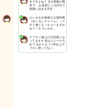
きですよね？ 夫の実家が熊
本で お盆前に２泊3日で
実家に泊まる予定…
4
ちいかわの映画の入場特典
（めじるしチャーム）って
すぐ無くなっちゃいますか
ね？！💦 ちいかわ…
5
ナプキン値上げが話題にな
ってますが 私はミレーナ入
れてるからもう1年以上ナ
プキン買ってない…