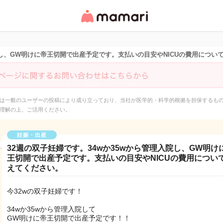
女性専用匿名QAアプ
リ・情報サイト
入院し、GW明けに帝王切開で出産予定です。支払いの目安やNICUの費用につい
は一般のユーザーの投稿により成り立っており、当社が医学的・科学的根拠を担保するも
理解の上、ご活用ください。
妊娠・出産
32週の双子妊婦です。34wか35wから管理入院し、GW明け
王切開で出産予定です。支払いの目安やNICUの費用につい
えてください。
今32wの双子妊婦です！
34wか35wから管理入院して
GW明けに帝王切開で出産予定です！！