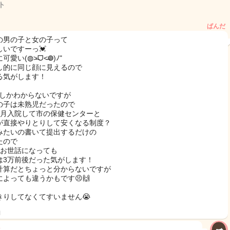
ト
ぱんだ
の男の子と女の子って
しいですーっ💓
可愛い(◍˃̶ᗜ˂̶◍)ﾉ"
し的に同じ顔に見えるので
る気がします！
CUしかわからないですが
の子は未熟児だったので
ヶ月入院して市の保健センターと
が直接やりとりして安くなる制度？
みたいの書いて提出するだけの
たので
月お世話になっても
は3万前後だった気がします！
計算だとちょっと分からないですが
によっても違うかもです😣🙌
きりしてなくてすいません😭
日