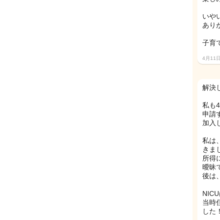
いや
あり
子育
4月11
解決
私も
申請
加入
私は
きま
所得
曖昧で
後は
NI
当時
した