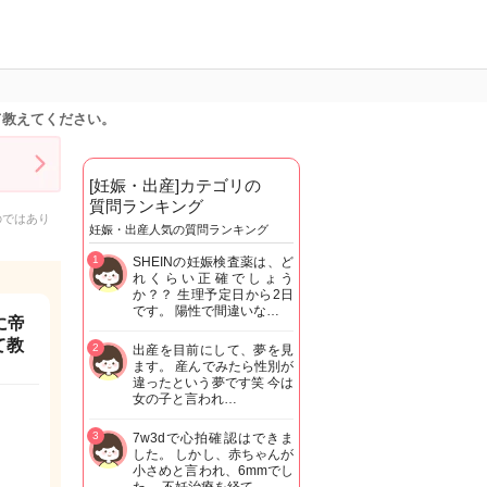
て教えてください。
[妊娠・出産]カテゴリの
質問ランキング
のではあり
妊娠・出産人気の質問ランキング
1
SHEINの妊娠検査薬は、ど
れくらい正確でしょう
か？？ 生理予定日から2日
です。 陽性で間違いな…
に帝
て教
2
出産を目前にして、夢を見
ます。 産んでみたら性別が
違ったという夢です笑 今は
女の子と言われ…
3
7w3dで心拍確認はできま
した。 しかし、赤ちゃんが
小さめと言われ、6mmでし