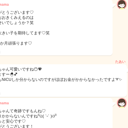
2mama
がとうございます♡
おおきくみえるのは
せいでしょうか？笑
大きい子を期待してます♡笑
1か月頑張ります♡
日
たあい
ちゃん可愛いですね😶💖
すー🐣💕
もNICUしか分からないのですがほぼお金がかからなかったですよ➰✨
日
2mama
ちゃんて奇跡ですもんね♡
かからないんですね⁽⁽ଘ( ˊᵕˋ )ଓ⁾⁾
っと安心です♡
がとうございます！