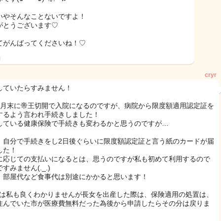
いやそんなことないですよ！
がとうございます♡
てがんばってくださいね！♡
日
cryr
していたらすみません！
4月末に帝王切開で入院になるのですが、病院から限度額適用認定証を
するよう言われ手続きしました！
している健康保険で手続きも変わるかと思うのですが…
、自分で手続きをし2日後ぐらいに限度額認定証と言う紙のカードが届
した！
に応じての支払いになるとは、思うのですが私も初めて利用するので
すみません(._.)
、部屋代など食事代は別途にかかると思います！
CUは私も良くわかりませんが長女を出産した際は、保険適用の処置は、
住んでいた市が医療費無料だった為後から申請したらその分は戻りま
！