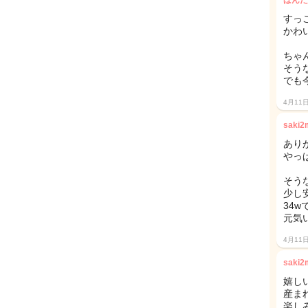
ぱんだ
すっ
かわい
ちゃ
そう
でも今
4月11
saki
ありがと
やっ
そう
少し
34
元気
4月11
saki
嬉し
産ま
楽しみで