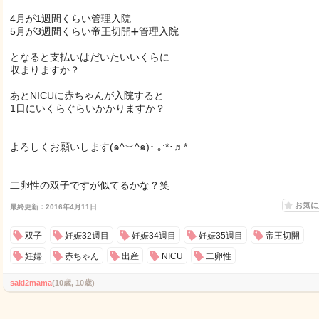
4月が1週間くらい管理入院
5月が3週間くらい帝王切開➕管理入院
となると支払いはだいたいいくらに
収まりますか？
あとNICUに赤ちゃんが入院すると
1日にいくらぐらいかかりますか？
よろしくお願いします(๑^︶^๑)･.｡:*･♬*
二卵性の双子ですが似てるかな？笑
お気
最終更新：2016年4月11日
双子
妊娠32週目
妊娠34週目
妊娠35週目
帝王切開
妊婦
赤ちゃん
出産
NICU
二卵性
saki2mama
(10歳, 10歳)