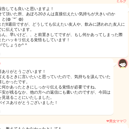
ミルク
報告しても良いと思いますよ！
せて頂いた所、あぽろ20さんは直接伝えたい気持ちが大きいのか
(◍ ´꒳` ◍)
まだ8週目ですが、どうしても伝えたい友人や、飲みに誘われた友人に
でに伝えています。
ろん、早いけど、、と前置きしてですが、もし何かあってしまった際
またハッキリ伝える覚悟もしています！
でしょうか^ ^
日
9
答ありがとうございます！
言えるときに言いたいと思っていたので、気持ちを汲んでいた
嬉しかったです。
に何かあったときにしっかり伝える覚悟が必要ですね。
不安が残るなか、他の方への返信にも書いたのですが、今回は
を見送ることにいたしました。
バイスありがとうございました！
日
❤︎男女ママ♡
ら、教えてもらわなかったとしても