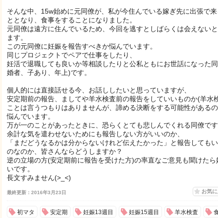
そんな中、15w始めに元同僚が、私が今住んでいる嫁ぎ先に出張で来
ととなり、食事をすることになりました。
元同僚は遠方に住んでいるため、今回を逃すとしばらくは会えないと
ます。
この元同僚に妊娠を報告すべきか悩んでいます。
同じプロジェクトでペアで仕事をしたり、
妊活で退職しても良いか等相談したりと公私ともにお世話になった同
婚者、子あり、年上)です。
個人的には直接話せる今、お話ししたいと思っていますが、
安定期前の報告、ましてや羊水検査前の報告をしていいものか(羊水
ことは言うつもりはありませんが、諦める決断をする可能性があるの
悩んでいます。
万が一のことがあったときに、恐らくとても悲しんでくれる同僚です
余計な気を遣わせないためにも報告しない方がいいのか、
「まだどうなるかは分からないけれど伝えたかった」と報告してもい
のなのか、皆さんならどうしますか？
逆の立場の方(安定期前に報告を受けた方)の率直なご意見も聞けたら
いです。
長文すみません(>_<)
お気
最終更新：2016年3月23日
初マタ
安定期
妊娠13週目
妊娠15週目
羊水検査