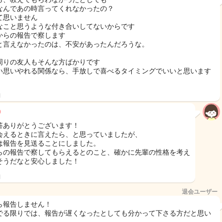
なんであの時言ってくれなかったの？
て思いません
なこと思うような付き合いしてないからです
からの報告で察します
と言えなかったのは、不安があったんだろうな。
。
周りの友人もそんな方ばかりです
い思いやれる関係なら、手放しで喜べるタイミングでいいと思います
日
9
答ありがとうございます！
会えるときに言えたら、と思っていましたが、
は報告を見送ることにしました。
らの報告で察してもらえるとのこと、確かに先輩の性格を考え
そうだなと安心しました！
日
退会ユーザー
ら報告しません！
でる限りでは、報告が遅くなったとしても分かって下さる方だと思い