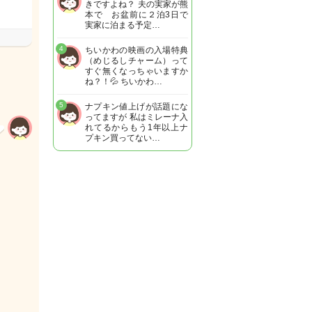
きですよね？ 夫の実家が熊
本で お盆前に２泊3日で
実家に泊まる予定…
4
ちいかわの映画の入場特典
（めじるしチャーム）って
すぐ無くなっちゃいますか
ね？！💦 ちいかわ…
5
ナプキン値上げが話題にな
ってますが 私はミレーナ入
れてるからもう1年以上ナ
プキン買ってない…