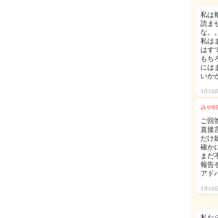
私は
読ま
な。。と
私は
はす
もち
には
いかが
3月23
みや8
ご回
直接
だけ
確か
まだ
報告
アド
3月23
私な