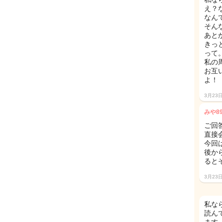
え？
なん
そん
あと
きっ
って
私の
お互
よ！
3月23
みや8
ご回
直接
今回
後か
ると
3月23
私な
読ん