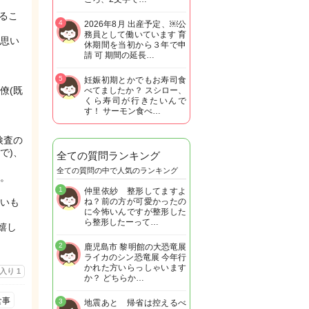
るこ
4
2026年8月 出産予定、￼公
務員として働いています 育
思い
休期間を当初から３年で申
請 可 期間の延長…
5
妊娠初期とかでもお寿司食
僚(既
べてましたか？ スシロー、
くら寿司が行きたいんで
す！ サーモン食べ…
検査の
で)、
全ての質問ランキング
全ての質問の中で人気のランキング
。
1
仲里依紗 整形してますよ
いも
ね？前の方が可愛かったの
に今怖いんですが整形した
ら整形したーって…
嬉し
2
鹿児島市 黎明館の大恐竜展
ライカのシン恐竜展 今年行
かれた方いらっしゃいます
に入り
1
か？ どちらか…
食事
3
地震あと 帰省は控えるべ