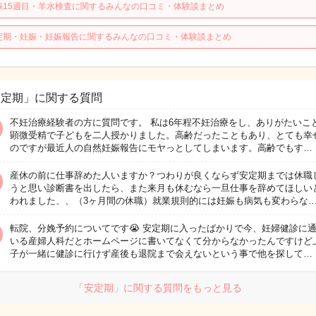
娠15週目・羊水検査に関するみんなの口コミ・体験談まとめ
定期・妊娠・妊娠報告に関するみんなの口コミ・体験談まとめ
安定期」に関する質問
不妊治療経験者の方に質問です。 私は6年程不妊治療をし、ありがたいこ
顕微受精で子どもを二人授かりました。高齢だったこともあり、とても幸
のですが最近人の自然妊娠報告にモヤっとしてしまいます。高齢でもす…
産休の前に仕事辞めた人いますか？つわりが良くならず安定期までは休職
うと思い診断書を出したら、また来月も休むなら一旦仕事を辞めてほしい
われました、、（3ヶ月間の休職）就業規則的には妊娠も病気も変わらな
転院、分娩予約についてです😭 安定期に入ったばかりで今、妊婦健診に
いる産婦人科だとホームページに書いてなくて分からなかったんですけど
子が一緒に健診に行けず産後も退院まで会えないという事で他を探して…
「安定期」に関する質問をもっと見る