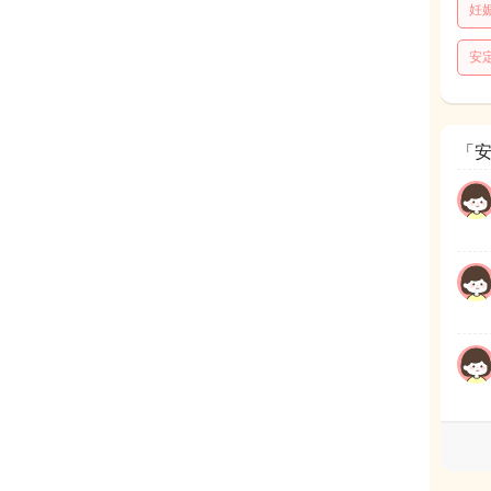
妊
安
「