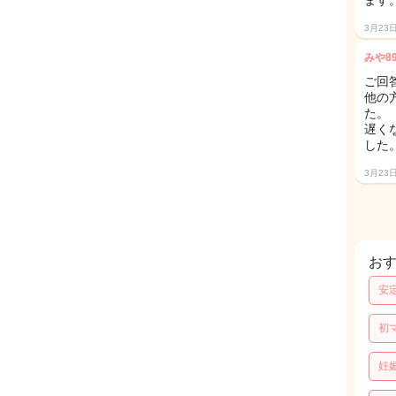
ます
3月23
みや8
ご回
他の
た。
遅く
した
3月23
お
安
初
妊