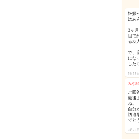
妊娠
はあん
3ヶ
阻で
る友
で、
にな
した
3月23
みや8
ご回
最後
ね。
自分
切迫
でと
3月23