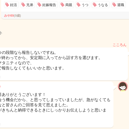
妊活
兄弟
妊娠報告
両親
うつ
うなる
退職
みや89
(9歳)
ト
こころん
今の段階なら報告しないですね。
が終わってから、安定期に入ってから話す方を選びます。
マタニティなので、
で報告しなくてもいいかと思います。
日
9
答ありがとうございます！
会う機会だから、と思ってしまっていましたが、急がなくても
なと皆さんのご回答を見て思えました。
がきちんと納得できるときにしっかりお伝えしようと思いま
日