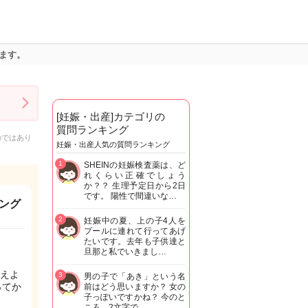
ます。
[妊娠・出産]カテゴリの
質問ランキング
のではあり
妊娠・出産人気の質問ランキング
1
SHEINの妊娠検査薬は、ど
れくらい正確でしょう
か？？ 生理予定日から2日
です。 陽性で間違いな…
ング
2
妊娠中の夏、上の子4人を
プールに連れて行ってあげ
たいです。去年も子供達と
旦那と私でいきまし…
えよ
3
男の子で「あき」という名
ってか
前はどう思いますか？ 女の
子っぽいですかね？ 今のと
ころ、2文字で…