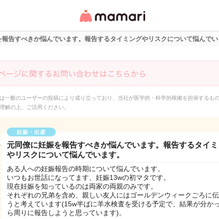
女性専用匿名QAアプ
リ・情報サイト
を報告すべきか悩んでいます。報告するタイミングやリスクについて悩んでい
は一般のユーザーの投稿により成り立っており、当社が医学的・科学的根拠を担保するも
理解の上、ご活用ください。
妊娠・出産
元同僚に妊娠を報告すべきか悩んでいます。報告するタイミ
やリスクについて悩んでいます。
ある人への妊娠報告の時期について悩んでいます。
いつもお世話になってます、妊娠13wの初マタです。
現在妊娠を知っているのは両家の両親のみです。
それぞれの兄弟を含め、親しい友人にはゴールデンウィークごろに伝
うと考えています(15w半ばに羊水検査を受ける予定で、結果が分か
ら周りに報告しようと思っています)。