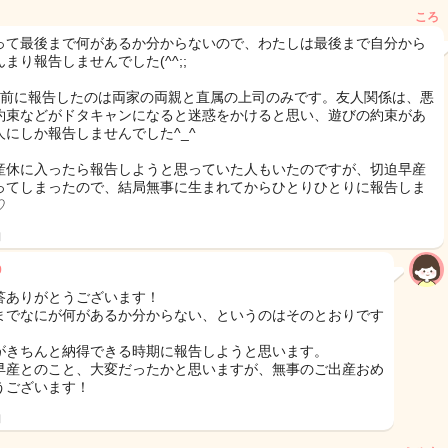
ころ
って最後まで何があるか分からないので、わたしは最後まで自分から
まり報告しませんでした(^^;;
月前に報告したのは両家の両親と直属の上司のみです。友人関係は、悪
約束などがドタキャンになると迷惑をかけると思い、遊びの約束があ
人にしか報告しませんでした^_^
産休に入ったら報告しようと思っていた人もいたのですが、切迫早産
ってしまったので、結局無事に生まれてからひとりひとりに報告しま
♡
日
9
答ありがとうございます！
までなにが何があるか分からない、というのはそのとおりです
がきちんと納得できる時期に報告しようと思います。
早産とのこと、大変だったかと思いますが、無事のご出産おめ
うございます！
日