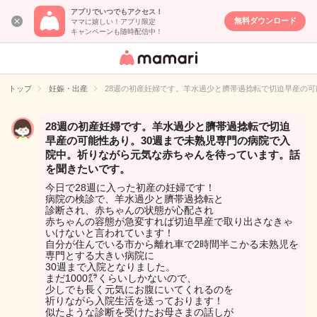
アプリでいつでもアクセス！
無料ダウンロード
ママに嬉しい！アプリ限定
キャンペーンも随時配信中！
女性専用匿名QA
アプリ・情報サ
トップ
妊娠・出産
28週の初産妊婦です。羊水過少と臍帯過捻転で切迫早産の
イト
28週の初産妊婦です。羊水過少と臍帯過捻転で切迫
早産の可能性あり。30週まで未熟児専門の病院で入
院中。祈りながら元気な赤ちゃんを待っています。話
を聞きたいです。
今日で28週に入った初産の妊婦です！
病院の検診で、羊水過少と臍帯過捻転と
診断され、赤ちゃんの状態が心配され
赤ちゃんの容態が急変すれば切迫早産で取り出さなきゃ
いけないと言われています！
自分が住んでいる市から離れ車で2時間半こかる未熟児を
専門とする大きい病院に
30週まで入院となりました。
まだ1000㌘くらいしかないので、
少しでも長く元気にお腹にいてくれるのを
祈りながら入院生活を送っております！
似たような診断を受けたお母さまの話しが