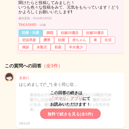
聞けたらと投稿してみました！
いつも色々な投稿をみて、元気をもらっています！どう
かよろしくお願いいたします❗
最終更新：2016年3月5日
TAKASHIO
10歳
妊娠・出産
病院
妊娠28週目
妊娠30週目
切迫早産
臍帯
妊婦
赤ちゃん
車
生活
検診
未熟児
初産
羊水過少
この質問への回答
（全3件）
まあに
はじめまして(^_^) 全く同じ症…
この回答の続きは
「ママリ」アプリ
にて
お読みいただけます！
無料で続きを見る(全3件)
3月11日