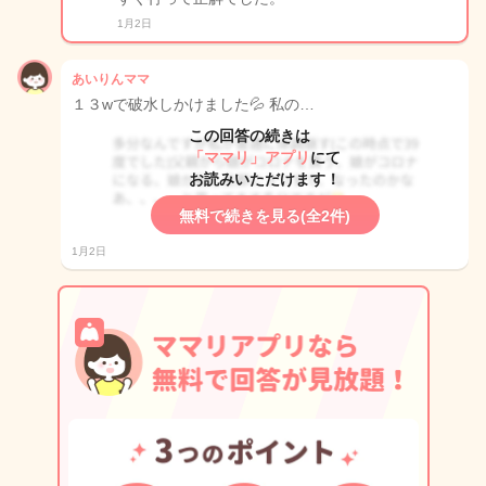
1月2日
あいりんママ
１３wで破水しかけました💦 私の…
この回答の続きは
「ママリ」アプリ
にて
お読みいただけます！
無料で続きを見る(全2件)
1月2日