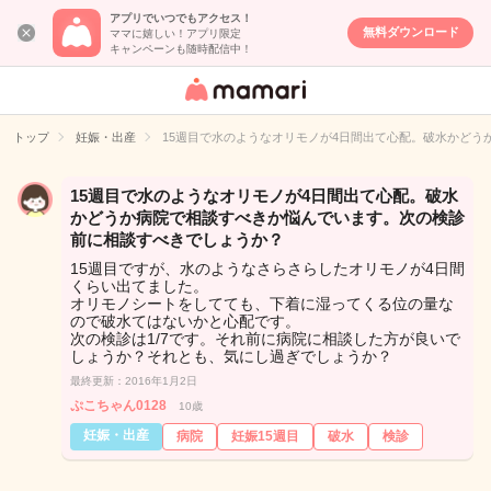
アプリでいつでもアクセス！
無料ダウンロード
ママに嬉しい！アプリ限定
キャンペーンも随時配信中！
女性専用匿名QA
アプリ・情報サ
トップ
妊娠・出産
15週目で水のようなオリモノが4日間出て心配。破水かど
イト
15週目で水のようなオリモノが4日間出て心配。破水
かどうか病院で相談すべきか悩んでいます。次の検診
前に相談すべきでしょうか？
15週目ですが、水のようなさらさらしたオリモノが4日間
くらい出てました。
オリモノシートをしてても、下着に湿ってくる位の量な
ので破水てはないかと心配です。
次の検診は1/7です。それ前に病院に相談した方が良いで
しょうか？それとも、気にし過ぎでしょうか？
最終更新：2016年1月2日
ぷこちゃん0128
10歳
妊娠・出産
病院
妊娠15週目
破水
検診