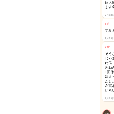
個人
ます
7月13
y☆
すみ
7月13
y☆
そう
じゃ
ね🤔
外勤
1回
決ま
たし
次宮
いろ
7月13