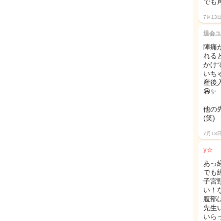
でも
7月13
退会ユ
陣痛
れる
かけ
いち
産後
😆✨
他の
(笑)
7月13
y☆
あっ
でも
子宮
い！
腹部
先生
いら