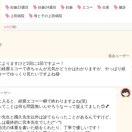
妊娠23週目
妊娠24週目
妊娠
エコー
出産
健診
上田病院
母と子の上田病院
y☆
(7歳)
ト
退会ユーザー
によりますけど2回に1回ですよー！
の経膣エコーで赤ちゃんが元気かどうかはわかりますが、やっぱり経
コーでゆっくり見たいですよね😅
日
ーザー
に入ると、経膣エコー一瞬で終わりますよね(笑)
ってことは何も問題無いんやろうなーって捉えてました😙💕
い先生と國久先生以外は診てもらったことがあるんですけど、
は最終的に宮本先生でした(*˘ᵕ˘*)
胎児の体重を書いた紙をくれたり、丁寧で優しいです！