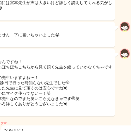
的には宮本先生が声は大きいけど詳しく説明してくれる気がし

日
ません！下に書いちゃいました😭
日
なんですね！
あぼちぼちこちらから見て頂く先生を絞っていかなくちゃです
の先生いますよね〜！
休診日で行った時知らない先生でした🤭
った先生に見て頂くのは安心ですね💓
かにマイク使ってないー！笑
本先生なのでまた笑いこらえなきゃです🤭笑
いろ詳しくありがとうございました💓
日
y☆
なるほど！