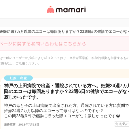
女性専用匿名QAアプ
リ・情報サイト
娠24週7カ月以降のエコーは毎回ありますか？23週6日の健診でエコーがな
は一般のユーザーの投稿により成り立っており、当社が医学的・科学的根拠を担保するも
理解の上、ご活用ください。
妊娠・出産
神戸の上田病院で出産・通院されている方へ。妊娠24週7カ
降のエコーは毎回ありますか？23週6日の健診でエコーがな
寂しかったです。
神戸の母と子の上田病院で出産された方、通院されている方に質問で
妊娠24週7カ月以降のエコーって毎回はないのですか？
この間23週6日で健診に行った際エコーがなく寂しかったです😭
お気
最終更新：2018年7月13日