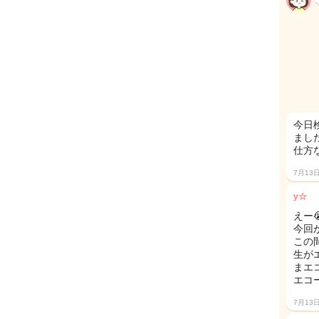
今日
ました
仕方
7月13
y☆
えー
今回
この
生が
まエ
エコ
7月13