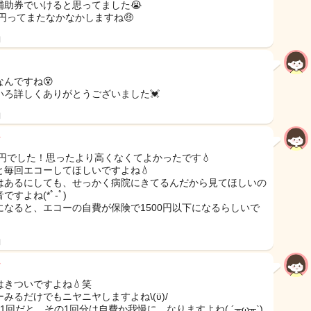
補助券でいけると思ってました😭
0円ってまたなかなかしますね🤑
日
なんですね😵
いろ詳しくありがとうございました💓
日
00円でした！思ったより高くなくてよかったです💧
と毎回エコーしてほしいですよね💧
はあるにしても、せっかく病院にきてるんだから見てほしいの
ですよね(*ﾟ-ﾟ)
になると、エコーの自費が保険で1500円以下になるらしいで
日
はきついですよね💧笑
ーみるだけでもニヤニヤしますよね\(ϋ)/
1回だと、その1回分は自費か我慢に、なりますよね( ´╥ω╥`)