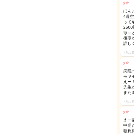
y☆
ほん
4週
って
25
毎回
後期
詳し
7月13
y☆
病院
モヤ
えー
先生
また
7月13
y☆
えー
中期
糖負