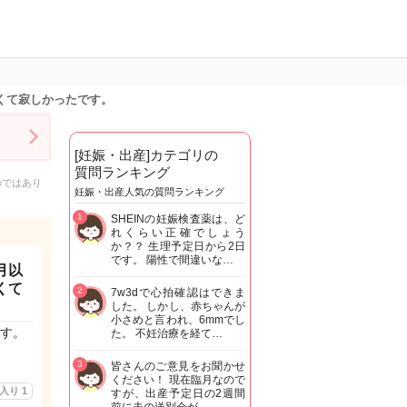
くて寂しかったです。
[妊娠・出産]カテゴリの
質問ランキング
のではあり
妊娠・出産人気の質問ランキング
1
SHEINの妊娠検査薬は、ど
れくらい正確でしょう
か？？ 生理予定日から2日
です。 陽性で間違いな…
月以
くて
2
7w3dで心拍確認はできま
した。 しかし、赤ちゃんが
小さめと言われ、6mmでし
す。
た。 不妊治療を経て…
3
皆さんのご意見をお聞かせ
ください！ 現在臨月なので
に入り
1
すが、出産予定日の2週間