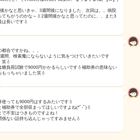
間後かなと思いきゃ、3週間後になりました、次回は。。病院
ってちがうのかな～💧2週間後かなと思ってたのに、、また3
後は長いです💧
日
の都合ですかね。。。
3週間、検索魔にならないように気をつけていきたいです
笑💧
は糖負荷試験で9000円かかるらしいです💧補助券の意味ない
おもっちゃいました笑💧
日
券使っても9000円はするみたいです💧
補助券で全部収まってほしいですよね(*ﾟ-ﾟ)💧
まで不安はつきものですよね！
関係ない話持ち込んじゃってすみません💧
日