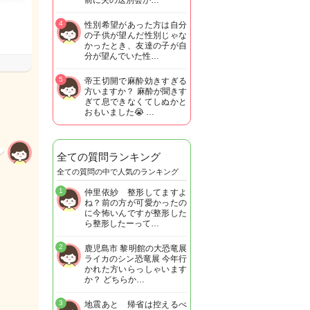
前に夫の送別会が…
4
性別希望があった方は自分
の子供が望んだ性別じゃな
かったとき、友達の子が自
分が望んでいた性…
5
帝王切開で麻酔効きすぎる
方いますか？ 麻酔が聞きす
ぎて息できなくてしぬかと
おもいました😭 …
全ての質問ランキング
全ての質問の中で人気のランキング
1
仲里依紗 整形してますよ
ね？前の方が可愛かったの
に今怖いんですが整形した
ら整形したーって…
2
鹿児島市 黎明館の大恐竜展
ライカのシン恐竜展 今年行
かれた方いらっしゃいます
か？ どちらか…
3
地震あと 帰省は控えるべ