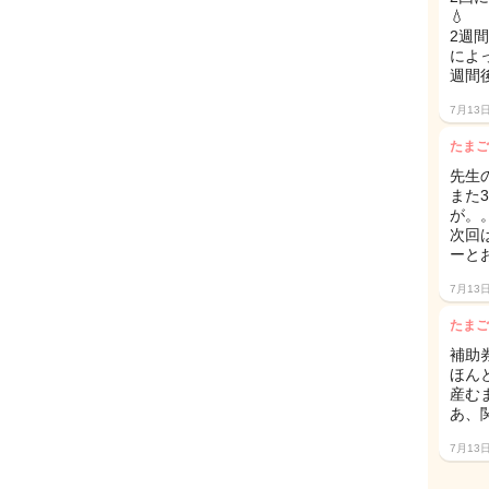
💧
2週
によ
週間
7月13
たまご
先生
また
が。。
次回
ーと
7月13
たまご
補助
ほんと
産む
あ、
7月13