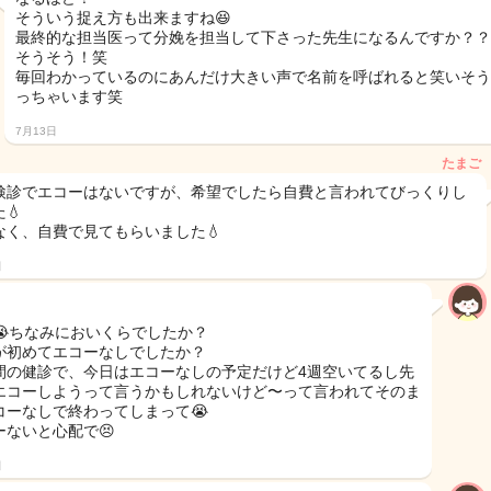
そういう捉え方も出来ますね😆
最終的な担当医って分娩を担当して下さった先生になるんですか？？
そうそう！笑
毎回わかっているのにあんだけ大きい声で名前を呼ばれると笑いそう
っちゃいます笑
7月13日
たまご
検診でエコーはないですが、希望でしたら自費と言われてびっくりし
💧
なく、自費で見てもらいました💧
日
😭ちなみにおいくらでしたか？
が初めてエコーなしでしたか？
間の健診で、今日はエコーなしの予定だけど4週空いてるし先
エコーしようって言うかもしれないけど〜って言われてそのま
コーなしで終わってしまって😭
ーないと心配で😣
日