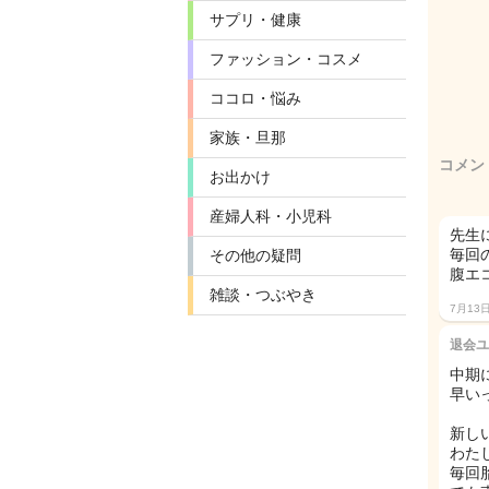
サプリ・健康
ファッション・コスメ
ココロ・悩み
家族・旦那
コメン
お出かけ
産婦人科・小児科
先生
毎回
その他の疑問
腹エ
雑談・つぶやき
7月13
退会ユ
中期
早い
新し
わたし
毎回