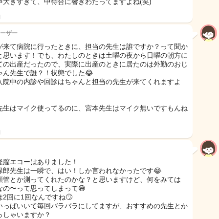
声大きすぎて、中待合に響きわたってますよね(笑)
日
ーザー
が来て病院に行ったときに、担当の先生は誰ですか？って聞か
と思います！でも、わたしのときは土曜の夜から日曜の朝方に
ての出産だったので、実際に出産のときに居たのは外勤のおじ
ゃん先生で誰？！状態でした😂
入院中の内診や回診はちゃんと担当の先生が来てくれますよ
先生はマイク使ってるのに、宮本先生はマイク無いですもんね
日
経膣エコーはありました！
緑郎先生は一瞬で、はい！しか言われなかったです😂
頸管とか測ってくれたのかな？と思いますけど、何をみては
なの〜って思ってしまって😅
は2回に1回なんですね🙄
いっぱいいて毎回バラバラにしてますが、おすすめの先生とか
っしゃいますか？