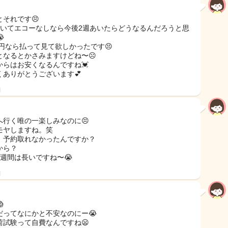
とそれです😣
空いてエコーなしなら今後2週あいたらどうなるんだろうと思

00円なら払って見て欲しかったです😣
となるとかさみますけどね〜☹️
からはお安くなるんですね💓
くありがとうございます💕
日
へ行く唯の一楽しみなのに😣
モヤしますね。笑
！予約取れなかったんですか？
から？
3週間は長いですね〜😭
日

だってなにかと不安なのにー😭
荷試験って自費なんですね😦