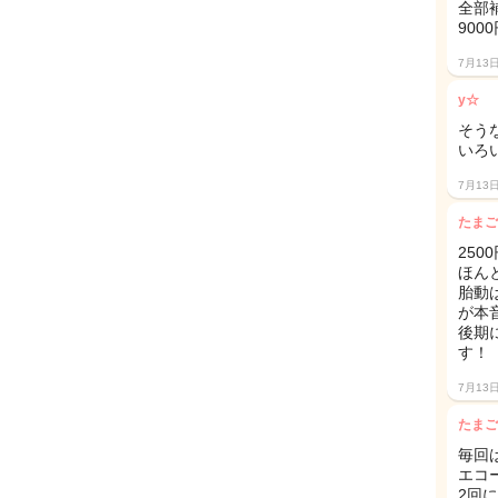
全部
900
7月13
y☆
そう
いろ
7月13
たまご
25
ほん
胎動
が本音
後期
す！
7月13
たまご
毎回
エコ
2回に