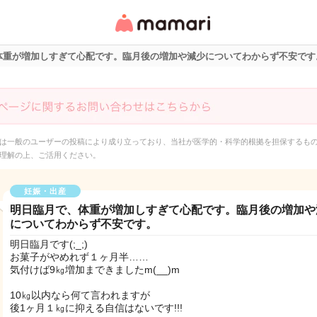
女性専用匿名QAアプ
リ・情報サイト
体重が増加しすぎて心配です。臨月後の増加や減少についてわからず不安です
は一般のユーザーの投稿により成り立っており、当社が医学的・科学的根拠を担保するも
理解の上、ご活用ください。
妊娠・出産
明日臨月で、体重が増加しすぎて心配です。臨月後の増加や
についてわからず不安です。
明日臨月です(;_;)
お菓子がやめれず１ヶ月半……
気付けば9㎏増加まできましたm(__)m
10㎏以内なら何て言われますが
後1ヶ月１㎏に抑える自信はないです!!!