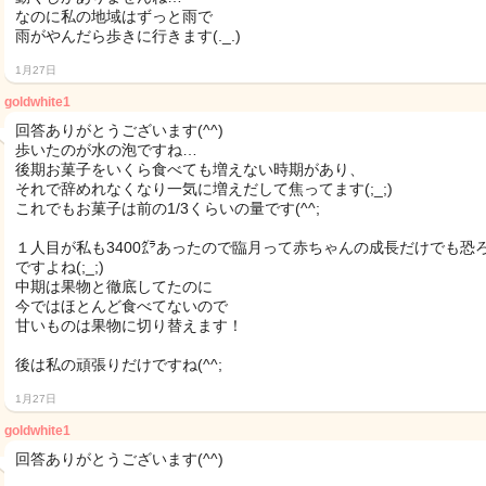
なのに私の地域はずっと雨で
雨がやんだら歩きに行きます(._.)
1月27日
goldwhite1
回答ありがとうございます(^^)
歩いたのが水の泡ですね…
後期お菓子をいくら食べても増えない時期があり、
それで辞めれなくなり一気に増えだして焦ってます(;_;)
これでもお菓子は前の1/3くらいの量です(^^;
１人目が私も3400㌘あったので臨月って赤ちゃんの成長だけでも恐
ですよね(;_;)
中期は果物と徹底してたのに
今ではほとんど食べてないので
甘いものは果物に切り替えます！
後は私の頑張りだけですね(^^;
1月27日
goldwhite1
回答ありがとうございます(^^)