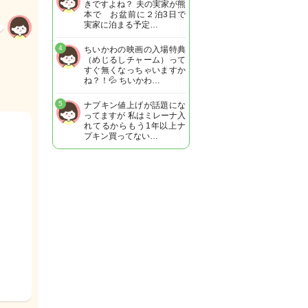
きですよね？ 夫の実家が熊
本で お盆前に２泊3日で
実家に泊まる予定…
4
ちいかわの映画の入場特典
（めじるしチャーム）って
すぐ無くなっちゃいますか
ね？！💦 ちいかわ…
5
ナプキン値上げが話題にな
ってますが 私はミレーナ入
れてるからもう1年以上ナ
プキン買ってない…