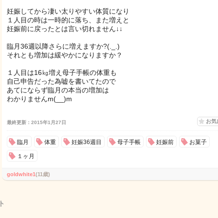
妊娠してから凄い太りやすい体質になり
１人目の時は一時的に落ち、また増えと
妊娠前に戻ったとは言い切れません↓↓
臨月36週以降さらに増えますか?(._.)
それとも増加は緩やかになりますか？
１人目は16㎏増え母子手帳の体重も
自己申告だった為嘘を書いてたので
あてにならず臨月の本当の増加は
わかりませんm(__)m
お気
最終更新：2015年1月27日
臨月
体重
妊娠36週目
母子手帳
妊娠前
お菓子
１ヶ月
goldwhite1
(11歳)
ト