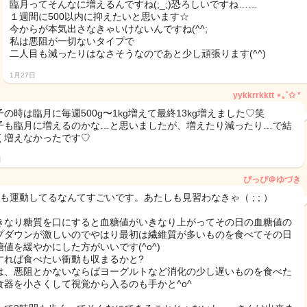
臨月ってそんなに増えるんですね(;_;)恐ろしいですね……
１週間に500以内に抑えたいと思います☆
今からが本気出さなきゃいけないんですね(^^;
私は悪阻が一切ないタイプで
二人目も減ったりはなさそうなのであと少し頑張ります(^^)
1月27日
yykkrrkktt‎ ⋆｡˚✩ *
子の時は臨月に毎週500g〜1kg増えて最終13kg増えました♡笑
子も臨月に増えるのかな…と思いましたが、増えたり減ったり…で結
く増えなかったです♡
日
ぴっぴ＠ゆづき
間も運動してるなんてすごいです。あたしも見習わなきゃ（ ; ; ）
きなり糖質を口にすると血糖値がいきなり上がってその日の血糖値の
プダウンが激しいのでやはり最初は繊維質が多いものを食べてその日
糖値を緩やかにした方がいいです(^o^)
すれば食べたい衝動も収まるかと?
は、悪阻とかないならばヨーグルトなど消化の少し遅いものを食べた
食器を小さくして視覚から入るのも手かと^o^