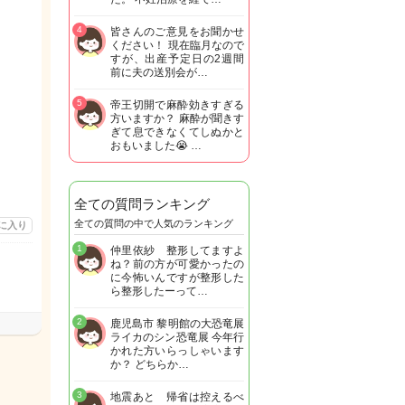
4
皆さんのご意見をお聞かせ
ください！ 現在臨月なので
すが、出産予定日の2週間
前に夫の送別会が…
5
帝王切開で麻酔効きすぎる
方いますか？ 麻酔が聞きす
ぎて息できなくてしぬかと
おもいました😭 …
全ての質問ランキング
全ての質問の中で人気のランキング
に入り
1
仲里依紗 整形してますよ
ね？前の方が可愛かったの
に今怖いんですが整形した
ら整形したーって…
2
鹿児島市 黎明館の大恐竜展
ライカのシン恐竜展 今年行
かれた方いらっしゃいます
か？ どちらか…
3
地震あと 帰省は控えるべ