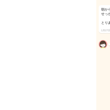
朝か
せっ
とり
1月27