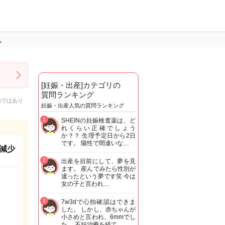
。
[妊娠・出産]カテゴリの
質問ランキング
のではあり
妊娠・出産人気の質問ランキング
1
SHEINの妊娠検査薬は、ど
れくらい正確でしょう
か？？ 生理予定日から2日
です。 陽性で間違いな…
減少
2
出産を目前にして、夢を見
ます。 産んでみたら性別が
違ったという夢です笑 今は
女の子と言われ…
3
7w3dで心拍確認はできま
した。 しかし、赤ちゃんが
小さめと言われ、6mmでし
た。 不妊治療を経て…