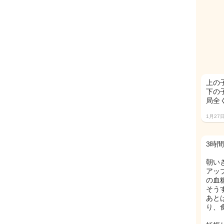
上の
下の
局全
1月27
3時
朝い
アッ
の血
そう
あと
り、