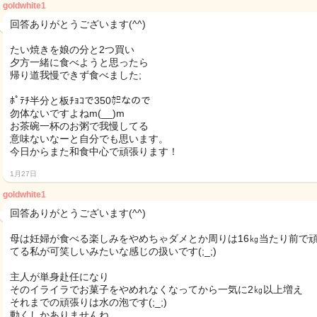
goldwhite1
回答ありがとうございます(^^)
たい焼きを娘の分と2つ買い
夕方一緒に食べようと思ったら
帰り道我慢できず食べました;
ﾎﾟﾃﾁ半分と板ﾁｮｺで350㌍なので
勿体ないですよねm(__)m
お茶碗一杯のお粥で我慢してる
意味ないなーと自分でも思います。
今日からまた和食中心で頑張ります！
1月27日
goldwhite1
回答ありがとうございます(^^)
母は妊婦が食べる楽しみをやめちゃダメとか周りは16㎏当たり前で
てる私が可笑しいみたいな感じの扱いです(;_;)
主人が単身赴任になり
そのイライラでお菓子をやめれなくなってから一気に2㎏以上増え
それまでの頑張りは水の泡です(;_;)
動くしかありませんね…