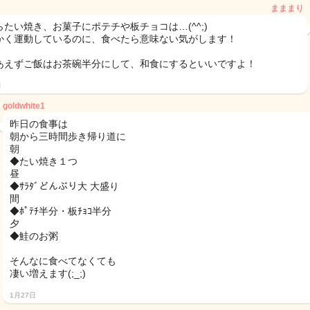
まままり
らたい焼き、お菓子にポテチや板チョコは…(^^;)
かく運動しているのに、食べたら意味ない気がします！
あえずご飯はお茶碗半分にして、和食にするといいですよ！
日
goldwhite1
昨日の食事は
朝から三時間歩き帰り道に
朝
◆たい焼き１つ
昼
◆ｻﾗﾀﾞどんぶり大 大盛り
間
◆ﾎﾟﾃﾁ半分・板ﾁｮｺ半分
夕
◆鮭のお粥
そんなに食べてなくても
凄い増えます(;_;)
1月27日