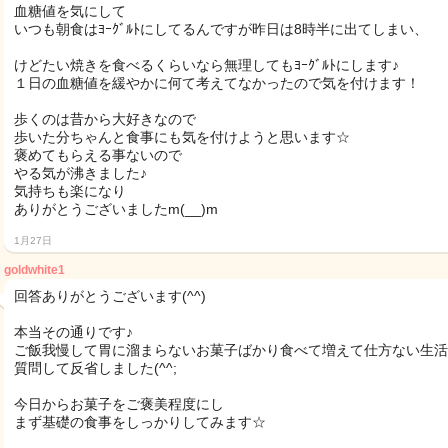
血糖値を気にして
いつも朝食はﾖｰｸﾞﾙﾄにしてるんですが昨日は8時半に出てしまい、
けどたい焼きを食べるくらいなら無理してもﾖｰｸﾞﾙﾄにします♪
１日の血糖値を緩やかに何て考えてなかったので気を付けます！
歩くのは昔から大好きなので
歩いた分ちゃんと食事にも気を付けようと思います☆
褒めてもらえる事ないので
やる気が沸きました♪
気持ちも楽になり
ありがとうございましたm(__)m
1月27日
goldwhite1
回答ありがとうございます(^^)
本当その通りです♪
ご飯我慢して胃に溜まらないお菓子ばかり食べて増えて仕方ない生活
質問して反省しました(^^;
今日からお菓子をご褒美程度にし
まず基礎の食事をしっかりしてみます☆