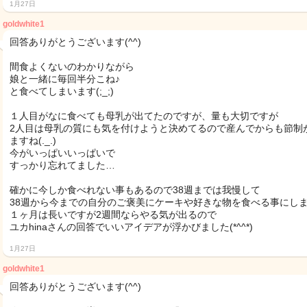
1月27日
goldwhite1
回答ありがとうございます(^^)
間食よくないのわかりながら
娘と一緒に毎回半分こね♪
と食べてしまいます(;_;)
１人目がなに食べても母乳が出てたのですが、量も大切ですが
2人目は母乳の質にも気を付けようと決めてるので産んでからも節制
ますね(._.)
今がいっぱいいっぱいで
すっかり忘れてました…
確かに今しか食べれない事もあるので38週までは我慢して
38週から今までの自分のご褒美にケーキや好きな物を食べる事にしま
１ヶ月は長いですが2週間ならやる気が出るので
ユカhinaさんの回答でいいアイデアが浮かびました(*^^*)
1月27日
goldwhite1
回答ありがとうございます(^^)