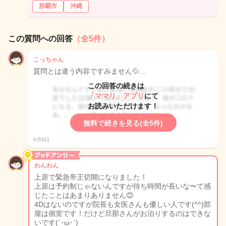
那覇市
沖縄
この質問への回答
（全5件）
こっちゃん
質問とは違う内容ですみません💦…
この回答の続きは
「ママリ」アプリ
にて
お読みいただけます！
無料で続きを見る(全5件)
6月6日
わんわん
上原で緊急帝王切開になりました！
上原は予約制じゃないんですが待ち時間が長いな〜て感
じたことはあまりありません😊
4Dはないのですが院長も女医さんも優しい人です(^^)部
屋は個室です！だけど旦那さんがお泊りするのはできな
いです(´･ω･`)