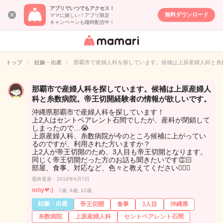
アプリでいつでもアクセス！
無料ダウンロード
ママに嬉しい！アプリ限定
キャンペーンも随時配信中！
女性専用匿名QA
アプリ・情報サ
トップ
妊娠・出産
那覇市で産婦人科を探しています。候補は上原産婦人科と糸
イト
那覇市で産婦人科を探しています。候補は上原産婦人
科と糸数病院。帝王切開経験者の情報が欲しいです。
沖縄県那覇市で産婦人科を探しています！
上2人はセントペアレント石間でしたが、産科が閉鎖して
しまったので…😭
上原産婦人科、糸数病院が今のところ候補に上がってい
るのですが、利用された方いますか？
上2人が帝王切開のため、3人目も帝王切開となります。
同じく帝王切開だった方のお話も聞きたいです👏🏻
部屋、食事、対応など、色々と教えてください🙇🏻‍♀️
最終更新：2018年6月7日
mhy❤︎:)
7歳, 9歳, 12歳
妊娠・出産
帝王切開
食事
3人目
沖縄県
糸数病院
上原産婦人科
セントペアレント石間