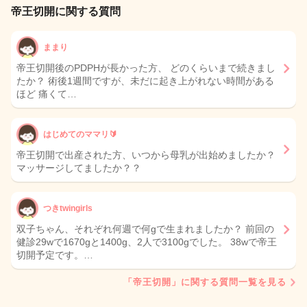
帝王切開に関する質問
ままり
帝王切開後のPDPHが長かった方、 どのくらいまで続きまし
たか？ 術後1週間ですが、未だに起き上がれない時間がある
ほど 痛くて…
はじめてのママリ🔰
帝王切開で出産された方、いつから母乳が出始めましたか？
マッサージしてましたか？？
つきtwingirls
双子ちゃん、それぞれ何週で何gで生まれましたか？ 前回の
健診29wで1670gと1400g、2人で3100gでした。 38wで帝王
切開予定です。…
「帝王切開」に関する質問一覧を見る