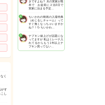
きですよね？ 夫の実家が熊
本で お盆前に２泊3日で
実家に泊まる予定…
4
ちいかわの映画の入場特典
（めじるしチャーム）って
すぐ無くなっちゃいますか
ね？！💦 ちいかわ…
5
ナプキン値上げが話題にな
ってますが 私はミレーナ入
れてるからもう1年以上ナ
プキン買ってない…
くなく
妬がす
っこし
…