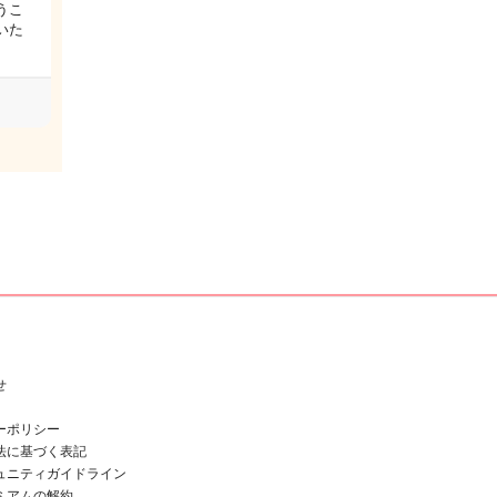
うこ
いた
…
せ
ーポリシー
法に基づく表記
ュニティガイドライン
ミアムの解約