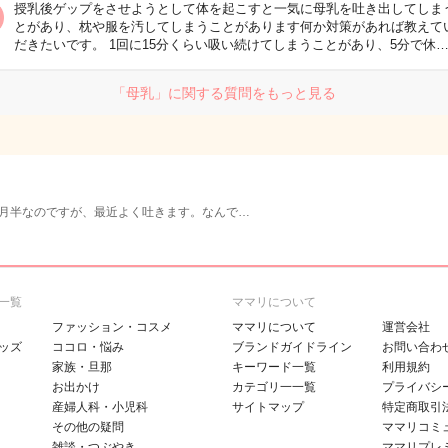
授乳後ゲップをさせようとして体を起こすと一気に母乳を吐き出してしま
とがあり、枕や服を汚してしまうことがあります何か対策があれば教えて
だきたいです。 1回に15分くらい吸い続けてしまうことがあり、5分で休
「母乳」に関する質問をもっと見る
月半なのですが、最近よく吐きます。なんで…
一覧
ママリについて
ファッション・コスメ
ママリについて
運営会社
ッズ
ココロ・悩み
ブランドガイドライン
お問い合わ
家族・旦那
キーワード一覧
利用規約
お出かけ
カテゴリ一一覧
プライバシ
産婦人科・小児科
サイトマップ
特定商取引
その他の疑問
ママリコミ
雑談・つぶやき
ママリプレ