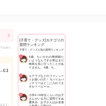
[子育て・グッズ]カテゴリの
質問ランキング
のではあり
子育て・グッズ人気の質問ランキング
1
4歳、ちいかわの映画観た
いようなんですが実はまだ
映画を見に行ったことがあ
りません。 4歳、ち…
;;)
2
エアラブなどのファンシー
トお使いの方！ モバイルバ
ッテリーはどこに入れてま
すか？ ベビーカ…
3
小学4〜6年生くらいのお子
さんがいる方に質問です🙏
夏休み、お子さんはお友達
に入り
1
と約束して遊びま…