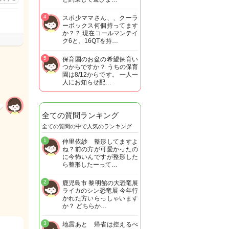
4
スポ少ママさん、、クーラ
ーボックス何個持ってます
か？？ 現在コールマンテイ
ク6と、16QTを持…
5
保育園のお盆の希望保育い
つからですか？ うちの保育
園は8/12からです。 一人一
人にお知らせ配…
全ての質問ランキング
全ての質問の中で人気のランキング
1
仲里依紗 整形してますよ
ね？前の方が可愛かったの
に今怖いんですが整形した
ら整形したーって…
2
鹿児島市 黎明館の大恐竜展
ライカのシン恐竜展 今年行
かれた方いらっしゃいます
か？ どちらか…
3
地震あと 帰省は控えるべ