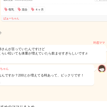
母乳
混合
４ヶ月
ぱぁーちゃん
ト
叶恋ママ
師さんが言っていたんですけど
くらい吐いても体重が増えていたら飲ませすぎらしいです♬
日
ちゃん
なんですか？200とか増えてる時あって、ビックリです！
日
すすめのママリまとめ