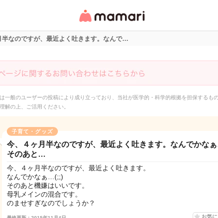
女性専用匿名QAアプ
リ・情報サイト
月半なのですが、最近よく吐きます。なんで…
は一般のユーザーの投稿により成り立っており、当社が医学的・科学的根拠を担保するも
理解の上、ご活用ください。
子育て・グッズ
今、４ヶ月半なのですが、最近よく吐きます。なんでかなぁ…(
そのあと…
今、４ヶ月半なのですが、最近よく吐きます。
なんでかなぁ…(;;)
そのあと機嫌はいいです。
母乳メインの混合です。
のませすぎなのでしょうか？
お気
最終更新：2015年11月4日