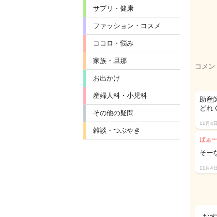
サプリ・健康
ファッション・コスメ
ココロ・悩み
家族・旦那
コメン
お出かけ
産婦人科・小児科
助産
どれ
その他の疑問
11月4
雑談・つぶやき
ぱぁー
そー
11月4
お