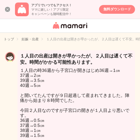
アプリでいつでもアクセス！
無料ダウンロード
ママに嬉しい！アプリ限定
キャンペーンも随時配信中！
女性専用匿名QA
アプリ・情報サ
トップ
妊娠・出産
１人目の出産は開きが早かったが、２人目は遅くて不安。時
イト
１人目の出産は開きが早かったが、２人目は遅くて不
安。時間がかかる可能性あります。
１人目の時36週から子宮口が開きはじめ36週→1㎝
37週→2㎝
39週→3.5㎝
40週→5㎝
と開いてたんですが９日超過して産まれてきました。陣
痛から始まり８時間でした。
今回２人目なのですが子宮口の開きが１人目より悪いで
す。
36週→0.5㎝
37週→0.5㎝
38週→1㎝
39週→1.5㎝