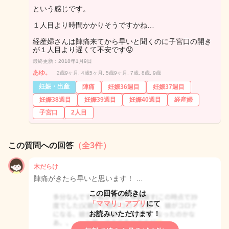
という感じです。
１人目より時間かかりそうですかね…
経産婦さんは陣痛来てから早いと聞くのに子宮口の開き
が１人目より遅くて不安です😟
最終更新：2018年1月9日
あゆ。
2歳9ヶ月, 4歳5ヶ月, 5歳9ヶ月, 7歳, 8歳, 9歳
妊娠・出産
陣痛
妊娠36週目
妊娠37週目
妊娠38週目
妊娠39週目
妊娠40週目
経産婦
子宮口
2人目
この質問への回答
（全3件）
木だらけ
陣痛がきたら早いと思います！ …
この回答の続きは
「ママリ」アプリ
にて
お読みいただけます！