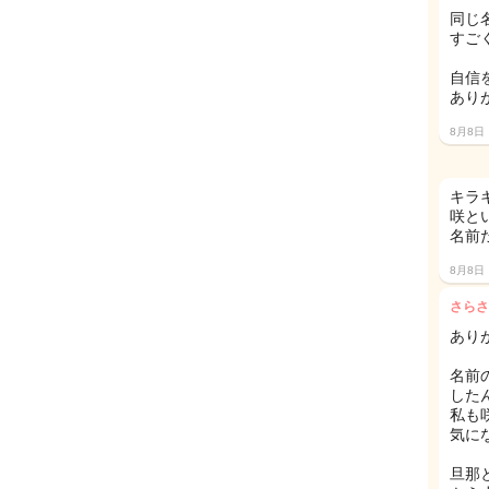
同じ
すごく
自信を
あり
8月8日
キラキ
咲と
名前
8月8日
さらさ
あり
名前
した
私も
気にな
旦那