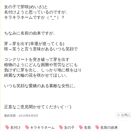
女の子で芽咲(めいさ)と
名付けようと思っているのですが、
キラキラネームですか（ *_* ）？
ちなみに名前の由来ですが、
芽→芽を出す(幸運が巡ってくる)
咲→笑うと言う意味があるいつも笑顔で
コンクリートを突き破って芽を出す
植物のようにどんな困難や苦労などにも
負けずに芽を出し、しっかり地に根をはり
綺麗な大輪の花を咲かせてほしい。
いつも笑顔な愛嬌のある素敵な女性に。
正直なご意見聞かせてください(´･･`)
お気
最終更新：2015年8月8日
名付け
キラキラネーム
女の子
名前
名前の由来