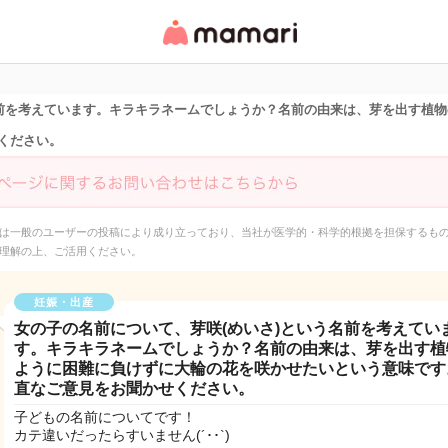
女性専用匿名QAアプ
リ・情報サイト
名前を考えています。キラキラネームでしょうか？名前の由来は、芽を出す植
ください。
は一般のユーザーの投稿により成り立っており、当社が医学的・科学的根拠を担保するも
理解の上、ご活用ください。
妊娠・出産
女の子の名前について、芽咲(めいさ)という名前を考えてい
す。キラキラネームでしょうか？名前の由来は、芽を出す植
ように困難に負けずに大輪の花を咲かせたいという意味です
直なご意見をお聞かせください。
子どもの名前についてです！
カテ違いだったらすいません(´･･`)