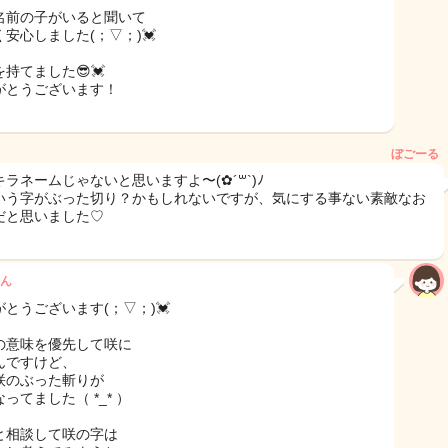
名前の子がいると聞いて
安心しました(；▽；)💓
持てました😎💓
がとうございます！
ぼごーる
ラネームじゃないと思いますよ〜(✿´꒳`)ﾉ
いう字がぶった切り？かもしれないですが、気にする事ない素敵なお
だと思いました♡
ん
がとうございます(；▽；)💓
の意味を優先して咲に
んですけど、
咲のぶった斬りが
ってました（ *_* ）
と相談して咲の字は