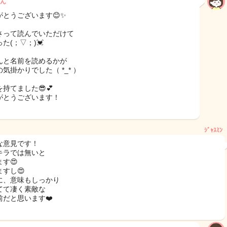
ん
がとうございます😊✨
さって読んでいただけて
た(；▽；)💓
んと名前を読めるかが
気掛かりでした（ *_* ）
持てました😎💕
がとうございます！
ｼﾞｬｽﾐﾝ
な意見です！
キラでは無いと
す😍
ますし😍
に、意味もしっかり
てて凄く素敵な
前だと思います❤️