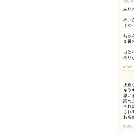
さらさ
あり
めい
よかっ
ちゃ
１番の
自信を
あり
8月8日
正直
キラ
思いま
読め
それ
され
お名
8月8日