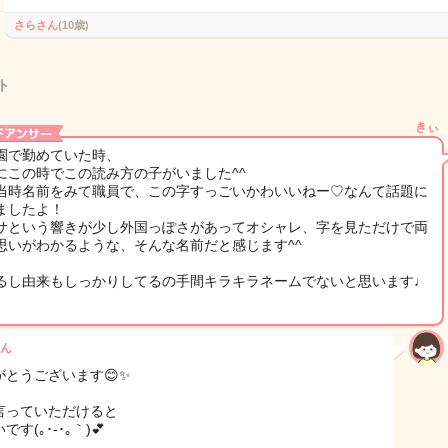
さらさん
(10歳)
ト
きぃ
園で勤めていた時、
にこの時でこの読み方の子がいました^^
当時名前をみて職員で、この字すっごいかわいいねー♡なんて話題に
ましたよ！
サという響きが少し外国っぽさがあってオシャレ、字を見ただけで両
思いがわかるような、そんな名前だと感じます^^
るし由来もしっかりしてるの手間キラキラネームでないと思います♩
ん
がとうございます😊✨
言っていただけると
です(｡･-･｡｀)💕