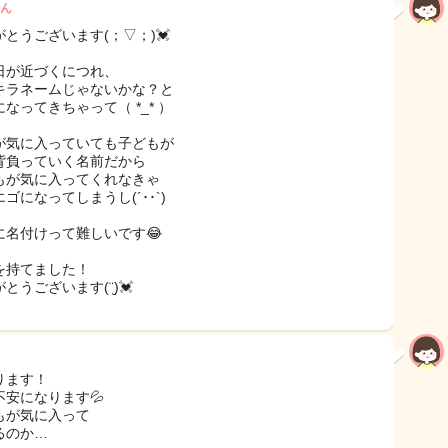
ん
がとうございます(；▽；)💓
日が近づくにつれ、
キラネームじゃないかな？と
なってきちゃって（ *_* ）
が気に入っていても子どもが
背負っていく名前だから
もが気に入ってくれなきゃ
ゴになってしまうし(´･･`)
に名付けって難しいです😂
を持てました！
とうございます(¨̮)💓
ります！
不安になります💦
もが気に入って
るのか…