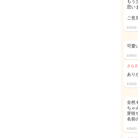
もう
思いま
ご意
8月8日
可愛いで
8月8日
さらさ
ありが
8月8日
全然
ちゃ
芽咲
名前
8月8日