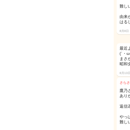
難し
由来
はる
8月8日
最近
(´・
まさ
昭和
8月13
さらさ
鷹乃
あり
返信
やっ
難しい