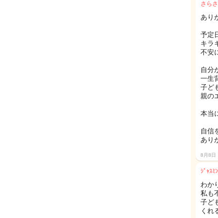
さらさ
あり
予定
キラ
不安に
自分
一生
子ど
親のエ
本当
自信
ありが
8月8日
ｼﾞｬｽﾐﾝ
わか
私も
子ど
くれ