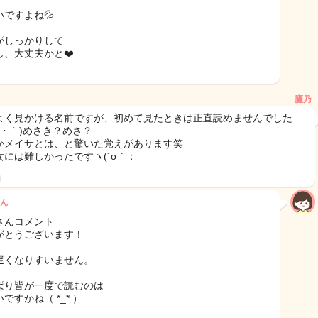
いですよね💦
がしっかりして
し、大丈夫かと❤️
鷹乃
よく見かける名前ですが、初めて見たときは正直読めませんでした
ω・｀)めさき？めさ？
かメイサとは、と驚いた覚えがあります笑
女には難しかったですヽ(´o｀；
日
ん
さんコメント
がとうございます！
遅くなりすいません。
ぱり皆が一度で読むのは
ですかね（ *_* ）