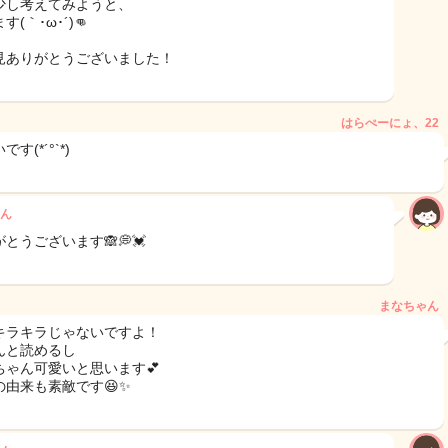
少し考えてみようと、
す(｀･ω･´)👊
見ありがとうございました！
はらぺーにょ、22
す(*´°`*)
ん
とうございます🙈💭💓
まなちゃん
キラキラじゃないですよ！
んと読めるし
ちゃん可愛いと思います💕
の由来も素敵です😆✨