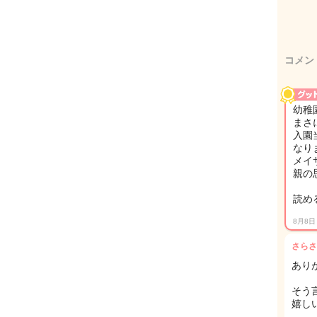
コメン
幼稚
まさ
入園
なり
メイ
親の
読め
8月8日
さらさ
あり
そう
嬉しい