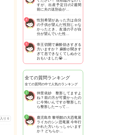
ください！ 現在臨月なので
すが、出産予定日の2週間
前に夫の送別会が…
4
性別希望があった方は自分
の子供が望んだ性別じゃな
かったとき、友達の子が自
分が望んでいた性…
5
帝王切開で麻酔効きすぎる
方いますか？ 麻酔が聞きす
ぎて息できなくてしぬかと
おもいました😭 …
全ての質問ランキング
全ての質問の中で人気のランキング
1
仲里依紗 整形してますよ
ね？前の方が可愛かったの
に今怖いんですが整形した
ら整形したーって…
2
鹿児島市 黎明館の大恐竜展
に入り
6
ライカのシン恐竜展 今年行
かれた方いらっしゃいます
か？ どちらか…