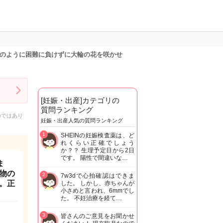
物のように困難に負けずに大輪の花を咲かせ
[妊娠・出産]カテゴリの
質問ランキング
のではあり
妊娠・出産人気の質問ランキング
1
SHEINの妊娠検査薬は、ど
れくらい正確でしょう
か？？ 生理予定日から2日
です。 陽性で間違いな…
ま
物の
2
7w3dで心拍確認はできま
。正
した。 しかし、赤ちゃんが
小さめと言われ、6mmでし
た。 不妊治療を経て…
3
皆さんのご意見をお聞かせ