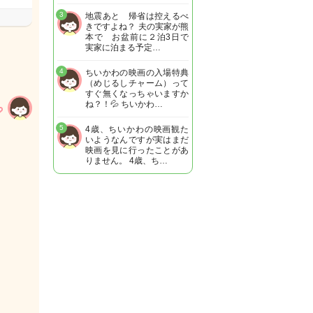
3
地震あと 帰省は控えるべ
きですよね？ 夫の実家が熊
本で お盆前に２泊3日で
実家に泊まる予定…
4
ちいかわの映画の入場特典
（めじるしチャーム）って
すぐ無くなっちゃいますか
ね？！💦 ちいかわ…
5
4歳、ちいかわの映画観た
いようなんですが実はまだ
映画を見に行ったことがあ
りません。 4歳、ち…