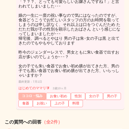
「？？？、とっても可愛らしいお嬢さんですね！」と言
われてしまいました･･･
娘の一生に一度の祝い事なので気にはなったのですが、
食器どうこうでお忙しいスタッフの方のお時間を取って
しまうのは申し訳なく、それ以上は口をつぐんだため た
だただ我が子の性別を顕示したおばさん という感じにな
ってしまいましたが･･･
帰宅後、調べるとやはり 男の子は朱･女の子は黒 と出て
きたのでもやもやしております
昨今のジェンダーレスで、男女ともに朱い食器で出すお
店が多いのでしょうか･･･？
女の子でも朱い食器でお食い初め膳が出てきた方、男の
子でも黒い食器でお食い初め膳が出てきた方、いらっし
ゃいますか？
最終更新：7月1日
はじめてのママリ🔰
2歳10ヶ月
ココロ・悩み
お食い初め
性別
女の子
男の子
食器
お祝い
上の子
料理
この質問への回答
（全2件）