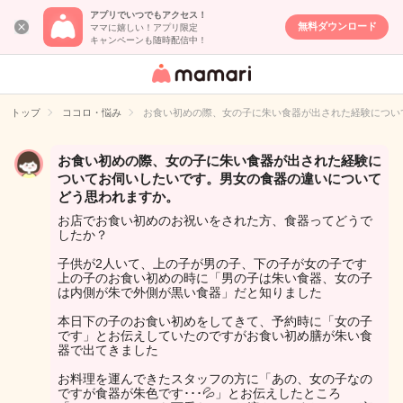
アプリでいつでもアクセス！
無料ダウンロード
ママに嬉しい！アプリ限定
キャンペーンも随時配信中！
女性専用匿名QA
アプリ・情報サ
トップ
ココロ・悩み
お食い初めの際、女の子に朱い食器が出された経験につい
イト
お食い初めの際、女の子に朱い食器が出された経験に
ついてお伺いしたいです。男女の食器の違いについて
どう思われますか。
お店でお食い初めのお祝いをされた方、食器ってどうで
したか？
子供が2人いて、上の子が男の子、下の子が女の子です
上の子のお食い初めの時に「男の子は朱い食器、女の子
は内側が朱で外側が黒い食器」だと知りました
本日下の子のお食い初めをしてきて、予約時に「女の子
です」とお伝えしていたのですがお食い初め膳が朱い食
器で出てきました
お料理を運んできたスタッフの方に「あの、女の子なの
ですが食器が朱色です･･･💦」とお伝えしたところ