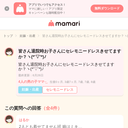
アプリでいつでもアクセス！
無料ダウンロード
ママに嬉しい！アプリ限定
キャンペーンも随時配信中！
女性専用匿名QA
アプリ・情報サ
トップ
妊娠・出産
皆さん退院時お子さんにセレモニードレスきせてますか？ヽ(*'▽
イト
皆さん退院時お子さんにセレモニードレスきせてます
か？ヽ(*'▽'*)ﾉ
皆さん退院時お子さんにセレモニードレスきせてます
か？ヽ(*'▽'*)ﾉ
最終更新：6月26日
4人の男の子ママ·͜·
生後0ヶ月, 3歳7ヶ月, 7歳, 7歳, 8歳
妊娠・出産
セレモニードレス
この質問への回答
（全4件）
はるか
2人とも着せてません🤣 娘はミキ…