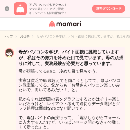
アプリでいつでもアクセス！
無料ダウンロード
ママに嬉しい！アプリ限定
キャンペーンも随時配信中！
女性専用匿名QA
アプリ・情報サ
トップ
お仕事
母がパソコンを学び、バイト面接に挑戦していますが、私はその
イト
母がパソコンを学び、バイト面接に挑戦しています
が、私はその努力を冷めた目で見ています。母の頑張
りに対して、実務経験が必要だと思っています。
母が頑張ってるのに、冷めた目で見ちゃう。
実家は貧乏で65歳超えても働こうとしてて、母はパソコ
ン教室通ってる。父からも「お母さんパソコン楽しいみ
たいで、向いてるみたい！」と。
私からすれば例題の表をグラフにするとかはそりゃ楽し
いだろうけど、レイアウト考えて適切なデータ選択とグ
ラフ処理は面倒なのになと聞いてた。
で、母はバイトの面接行って、「電話しながらフォーム
に入力するんだけど、いっぱいページ開かなきゃで難し
くて断った」と。