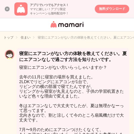
アプリでいつでもアクセス！
無料ダウンロード
ママに嬉しい！アプリ限定
キャンペーンも随時配信中！
女性専用匿名QA
アプリ・情報サ
トップ
住まい
寝室にエアコンがない方の体験を教えてください。夏にエアコン
イト
寝室にエアコンがない方の体験を教えてください。夏
にエアコンなしで過ごす方法を知りたいです。
寝室にエアコンがない方いらっしゃいますか？
去年の11月に寝室の場所を買えました。
2LDKでリビングにエアコンが1台で、
リビングの横の部屋で寝てたんですが、
リビングから寝室が丸見えなのと、子供の学習机置きた
いなど色々な理由で変えました。
冬はエアコンなしで大丈夫でしたが、夏は無理かなーっ
て思ってます。
北向きなので、割と涼しくて今のところ扇風機だけで大
丈夫です。
7月〜9月のためにエアコンつけたくなくて、