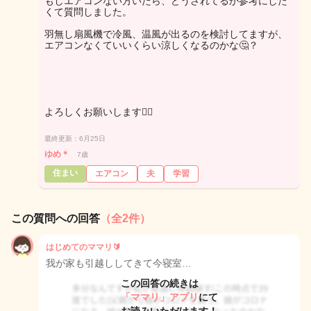
もしエアコンない方いたら、どうされてるか参考にした
くて質問しました。
羽無し扇風機で冷風、温風が出るのを検討してますが、
エアコンなくていいくらい涼しくなるのかな🤔？
よろしくお願いします🙂‍↕️
最終更新：6月25日
ゆめ＊
7歳
住まい
エアコン
夫
学習
この質問への回答
（全2件）
はじめてのママリ🔰
我が家も引越ししてきて今寝室…
この回答の続きは
「ママリ」アプリ
にて