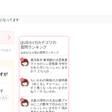
になってます
[お出かけ]カテゴリの
質問ランキング
のではあり
お出かけ人気の質問ランキング
1
鹿児島市 黎明館の大恐竜展
ライカのシン恐竜展 今年行
かれた方いらっしゃいます
か？ どちらか…
すが
2
ちいかわの映画の入場特典
（めじるしチャーム）って
すぐ無くなっちゃいますか
す
ね？！💦 ちいかわ…
に入り
3
大阪の堺市の大浜公園プー
ルにこの数年で行かれた方
いらっしゃいますか？ 混み
具合とかお弁当や…