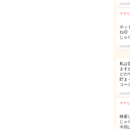
6月18
ママリ
ホッ
ね😊
じゃ
6月18
私は
ます
どの
貯ま
コー
6月18
ママリ
検索
じゃ
今回