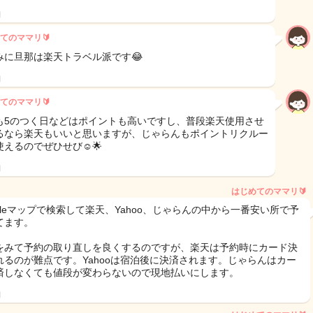
日
てのママリ🔰
みに旦那は楽天トラベル派です😂
日
てのママリ🔰
も5のつく日などはポイントも高いですし、普段楽天使用させ
るなら楽天もいいと思いますが、じゃらんもポイントリクルー
使えるのでぜひせび☺️🌟
日
はじめてのママリ🔰
ogleマップで検索して楽天、Yahoo、じゃらんの中から一番安い所で予
てます。
をみて予約の取り直しを良くするのですが、楽天は予約時にカード決
れるのが難点です。Yahooは宿泊後に決済されます。じゃらんはカー
済しなくても値段が変わらないので現地払いにします。
日