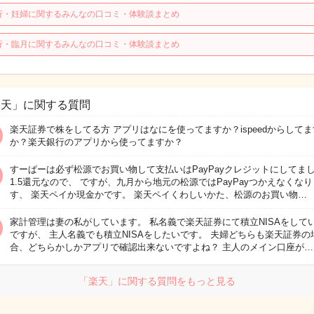
行・妊婦に関するみんなの口コミ・体験談まとめ
行・臨月に関するみんなの口コミ・体験談まとめ
楽天」に関する質問
楽天証券で株をしてる方 アプリはなにを使ってますか？ispeedからしてま
か？楽天銀行のアプリから使ってますか？
すーぱーは必ず松源でお買い物して支払いはPayPayクレジットにしてま
1.5還元なので、 ですが、九月から地元の松源ではPayPayつかえなくなり
す、 楽天ペイか現金かです。 楽天ペイくわしいかた、松源のお買い物…
家計管理は妻の私がしています。 私名義で楽天証券にて積立NISAをして
ですが、 主人名義でも積立NISAをしたいです。 夫婦どちらも楽天証券の
合、どちらかしかアプリで確認出来ないですよね？ 主人のメイン口座が…
「楽天」に関する質問をもっと見る