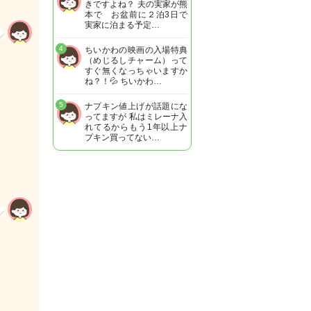
きですよね？ 夫の実家が熊
本で お盆前に２泊3日で
実家に泊まる予定…
4
ちいかわの映画の入場特典
（めじるしチャーム）って
すぐ無くなっちゃいますか
ね？！💦 ちいかわ…
5
ナプキン値上げが話題にな
ってますが 私はミレーナ入
れてるからもう1年以上ナ
プキン買ってない…