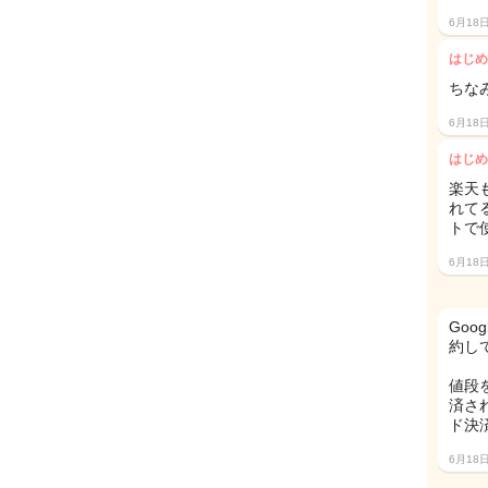
6月18
はじめ
ちな
6月18
はじめ
楽天
れて
トで
6月18
Go
約し
値段
済さ
ド決
6月18