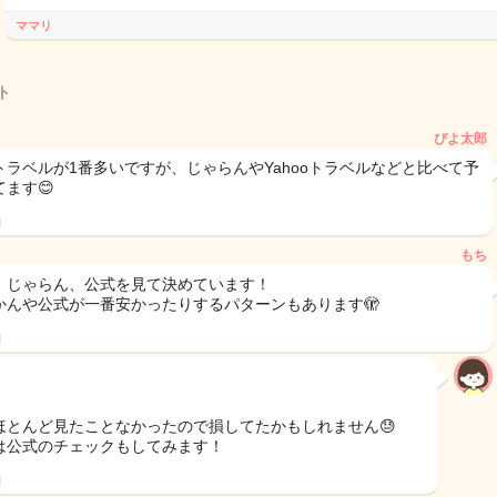
ママリ
ト
ぴよ太郎
トラベルが1番多いですが、じゃらんやYahooトラベルなどと比べて予
てます😊
日
もち
、じゃらん、公式を見て決めています！
かんや公式が一番安かったりするパターンもあります🫣
日
ほとんど見たことなかったので損してたかもしれません😓
は公式のチェックもしてみます！
日