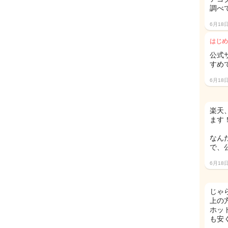
調べ
6月18
はじめ
公式
すめで
6月18
楽天
ます
なん
で、
6月18
じゃ
上の
ホッ
も安