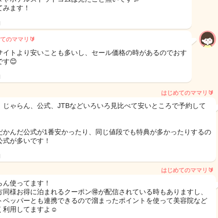
てみます！
日
てのママリ🔰
サイトより安いことも多いし、セール価格の時があるのでおす
す😊
日
はじめてのママリ🔰
、じゃらん、公式、JTBなどいろいろ見比べて安いところで予約して
！
だかんだ公式が1番安かったり、同じ値段でも特典が多かったりするの
公式が多いです！
日
はじめてのママリ🔰
らん使ってます！
方同様お得に泊まれるクーポン🉐が配信されている時もありますし、
トペッパーとも連携できるので溜まったポイントを使って美容院など
く利用してますよ☺️