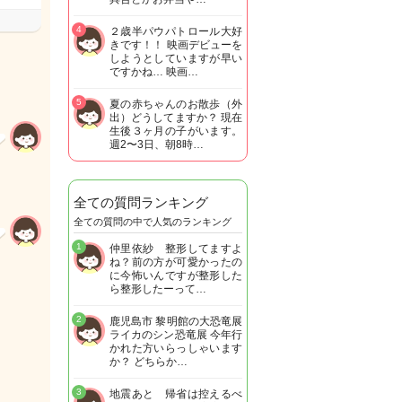
4
２歳半パウパトロール大好
きです！！ 映画デビューを
しようとしていますが早い
ですかね… 映画…
5
夏の赤ちゃんのお散歩（外
出）どうしてますか？ 現在
生後３ヶ月の子がいます。
週2〜3日、朝8時…
全ての質問ランキング
全ての質問の中で人気のランキング
1
仲里依紗 整形してますよ
ね？前の方が可愛かったの
に今怖いんですが整形した
ら整形したーって…
2
鹿児島市 黎明館の大恐竜展
ライカのシン恐竜展 今年行
かれた方いらっしゃいます
か？ どちらか…
3
地震あと 帰省は控えるべ