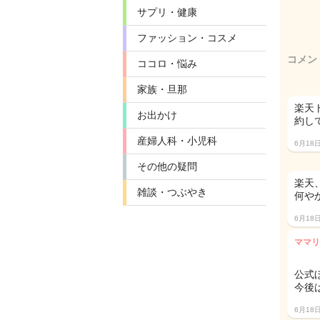
サプリ・健康
ファッション・コスメ
コメン
ココロ・悩み
家族・旦那
楽天
お出かけ
約し
産婦人科・小児科
6月18
その他の疑問
楽天
雑談・つぶやき
何や
6月18
ママリ
公式
今後
6月18