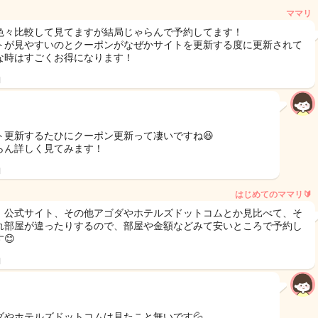
ママリ
色々比較して見てますが結局じゃらんで予約してます！
トが見やすいのとクーポンがなぜかサイトを更新する度に更新されて
な時はすごくお得になります！
日
ト更新するたひにクーポン更新って凄いですね😆
らん詳しく見てみます！
日
はじめてのママリ🔰
、公式サイト、その他アゴダやホテルズドットコムとか見比べて、そ
れ部屋が違ったりするので、部屋や金額などみて安いところで予約し
😊
日
ダやホテルズドットコムは見たこと無いです💦