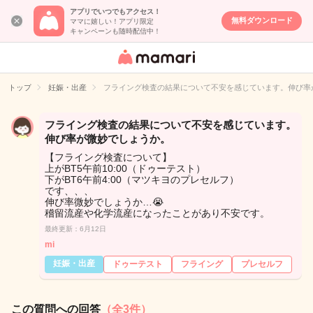
アプリでいつでもアクセス！
無料ダウンロード
ママに嬉しい！アプリ限定
キャンペーンも随時配信中！
女性専用匿名QA
アプリ・情報サ
トップ
妊娠・出産
フライング検査の結果について不安を感じています。伸び率
イト
フライング検査の結果について不安を感じています。
伸び率が微妙でしょうか。
【フライング検査について】
上がBT5午前10:00（ドゥーテスト）
下がBT6午前4:00（マツキヨのプレセルフ）
です、、、
伸び率微妙でしょうか…😭
稽留流産や化学流産になったことがあり不安です。
最終更新：6月12日
mi
妊娠・出産
ドゥーテスト
フライング
プレセルフ
この質問への回答
（全3件）