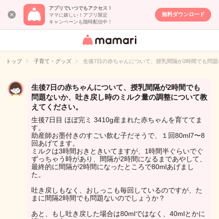
アプリでいつでもアクセス！
無料ダウンロード
ママに嬉しい！アプリ限定
キャンペーンも随時配信中！
女性専用匿名QA
アプリ・情報サ
トップ
子育て・グッズ
生後7日の赤ちゃんについて、授乳間隔が2時間でも問
イト
生後7日の赤ちゃんについて、授乳間隔が2時間でも
問題ないか、吐き戻し時のミルク量の調整について教
えてください。
生後7日目 ほぼ完ミ 3410g産まれた赤ちゃんを育ててま
す。
助産師お墨付きのすごい飲む子だそうで、１回80ml7〜8
回あげてます。
ミルクは3時間おきときいてますが、1時間半ぐらいでぐ
ずっちゃう時があり、間隔が2時間になるまであやして、
最終的に間隔が2時間になったところで80mlあげまし
た。
吐き戻しもなく、おしっこも毎回しているのですが、た
まに間隔2時間でも問題ないのでしょうか？
あと、もし吐き戻した場合は80mlではなく、40mlとかに