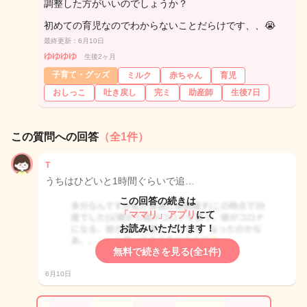
調整した方がいいのでしょうか？
初めての育児なのでわからないことだらけです、、😭
最終更新：6月10日
ゆゆゆゆ
生後2ヶ月
子育て・グッズ
ミルク
赤ちゃん
育児
おしっこ
吐き戻し
完ミ
助産師
生後7日
この質問への回答
（全1件）
T
うちはひどいと1時間ぐらいで追…
この回答の続きは
「ママリ」アプリ
にて
お読みいただけます！
無料で続きを見る(全1件)
6月10日