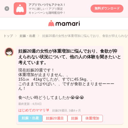
アプリでいつでもアクセス！
無料ダウンロード
ママに嬉しい！アプリ限定
キャンペーンも随時配信中！
女性専用匿名QA
アプリ・情報サ
トップ
妊娠・出産
妊娠20週の女性が体重増加に悩んでおり、食欲が抑えられ
イト
妊娠20週の女性が体重増加に悩んでおり、食欲が抑
えられない状況について、他の人の体験を聞きたいと
考えています。
現在妊娠20週です！
体重増加が止まりません、、
151㎝ 41kgでしたが、すでに45.5kg、、
このままではやばい、、ですが食欲とまりませーーー
ん！
食べたい時どうしてましたか😭😭😭
最終更新：6月9日
はじめてのママリ🔰
妊娠29週目, 3歳4ヶ月
妊娠・出産
妊娠20週目
妊娠
体重増加