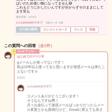
ぱいのため使い物になってません😅
これもどうにかしたいんですが分からずそのままにして
ます笑も
最終更新：6月9日
c.c.Lemonがスキ♡
3歳10ヶ月, 8歳
その他の疑問
クレジットカード
ドレス
写真
この質問への回答
（全1件）
はじめてのママリ🔰
gメールしか使ってないです！
私は10年以上使ってると思いますが迷惑メールは来たこ
とないです☺️
6月8日
c.c.Lemonがスキ♡
コメントありがとうございます！
そうなんですね😳！
月々お金払って迷惑メールばっかりだったらメー
ル変更とかも面倒だけど、Gmailに変えても良さ