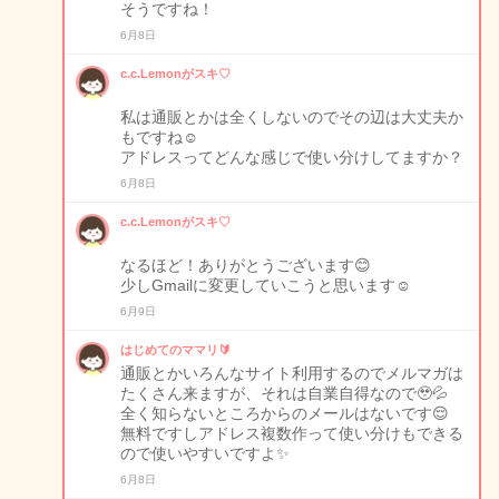
そうですね！
6月8日
c.c.Lemonがスキ♡
私は通販とかは全くしないのでその辺は大丈夫か
もですね☺️
アドレスってどんな感じで使い分けしてますか？
6月8日
c.c.Lemonがスキ♡
なるほど！ありがとうございます😊
少しGmailに変更していこうと思います☺️
6月9日
はじめてのママリ🔰
通販とかいろんなサイト利用するのでメルマガは
たくさん来ますが、それは自業自得なので🥹💦
全く知らないところからのメールはないです😌
無料ですしアドレス複数作って使い分けもできる
ので使いやすいですよ✨
6月8日