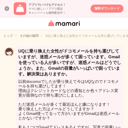
アプリでいつでもアクセス！
無料ダウンロード
ママに嬉しい！アプリ限定
キャンペーンも随時配信中！
女性専用匿名QA
アプリ・情報サ
トップ
その他の疑問
UQに乗り換えた女性がドコモメールを持ち運びしています
イト
UQに乗り換えた女性がドコモメールを持ち運びして
いますが、迷惑メールが多くて困っています。Gmail
を使っている人が多いですが、迷惑メールはどうでし
ょうか。また、Gmailの容量がいっぱいで困っていま
す。解決策はありますか。
以前docomoでしたが乗り換えて今はUQなのでドコモメ
ールを持ち運びしてます！
理由はクレジットカードなどの通知とか色々アドレス変
更が面倒なので持ち運びにしました。
ただ迷惑メールが多くて最近ほんと嫌になります！
乗り換えした方はメールどうしてますか？
よくGmail使ってるって方がいますがGmailは迷惑メール
とかないですか？
私も１つはGmailアドレスあるんですが、写真で容量いっ