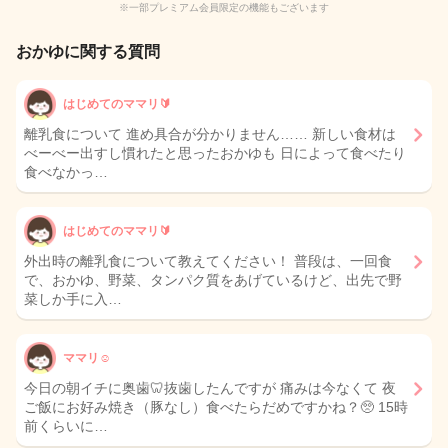
※一部プレミアム会員限定の機能もございます
おかゆに関する質問
はじめてのママリ🔰
離乳食について 進め具合が分かりません…… 新しい食材は
べーべー出すし慣れたと思ったおかゆも 日によって食べたり
食べなかっ…
はじめてのママリ🔰
外出時の離乳食について教えてください！ 普段は、一回食
で、おかゆ、野菜、タンパク質をあげているけど、出先で野
菜しか手に入…
ママリ☺︎
今日の朝イチに奥歯🦷抜歯したんですが 痛みは今なくて 夜
ご飯にお好み焼き（豚なし）食べたらだめですかね？🥺 15時
前くらいに…