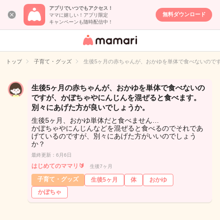
アプリでいつでもアクセス！
無料ダウンロード
ママに嬉しい！アプリ限定
キャンペーンも随時配信中！
女性専用匿名QA
アプリ・情報サ
トップ
子育て・グッズ
生後5ヶ月の赤ちゃんが、おかゆを単体で食べないので
イト
生後5ヶ月の赤ちゃんが、おかゆを単体で食べないの
ですが、かぼちゃやにんじんを混ぜると食べます。
別々にあげた方が良いでしょうか。
生後5ヶ月、おかゆ単体だと食べません…
かぼちゃやにんじんなどを混ぜると食べるのでそれであ
げているのですが、別々にあげた方がいいのでしょう
か？
最終更新：6月6日
はじめてのママリ🔰
生後7ヶ月
子育て・グッズ
生後5ヶ月
体
おかゆ
かぼちゃ