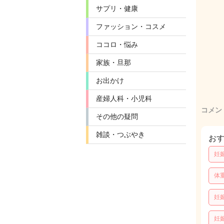
サプリ・健康
ファッション・コスメ
ココロ・悩み
家族・旦那
お出かけ
産婦人科・小児科
コメン
その他の疑問
雑談・つぶやき
お
妊
体
妊
妊