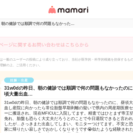
女性専用匿名QAアプ
リ・情報サイト
日、朝の健診では順調で何の問題もなかった…
は一般のユーザーの投稿により成り立っており、当社が医学的・科学的根拠を担保するも
理解の上、ご活用ください。
妊娠・出産
31w0dの昨日、朝の健診では順調で何の問題もなかったの
頃大量出血…
31w0dの昨日、朝の健診では順調で何の問題もなかったのに、昼頃
血し産院に向かったら常位胎盤早期剥離の疑いで県内の周産期医療セ
ーに搬送され、現在MFICUに入院してます。精査ではひとまず帝王
免れ、胎盤も恐らく大丈夫だろうとのことで今日退院できると言われ
したが…さっきまた出血してしまい、モニターつけてます。不安と恐
家に帰りたい寂しさでおかしくなりそうです😭似たような経験され