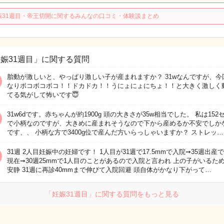
娠31週目・帝王切開に関するみんなの口コミ・体験談まとめ
娠31週目」に関する質問
胎動が激しいと、やっぱり激しい子が産まれますか？ 31wなんですが、今
なりボコボコボコ！！ドカドカ！！うにょにょにちょ！！と大きく激しく
てる気がして怖いです😇
31w6dです。赤ちゃんが約1900g 頭の大きさが35w相当でした。 私は152
で小柄なのですが、大きめに産まれそうなので下から産めるか不安でしか
です、、 小柄な方で3400g位で産んだ方いらっしゃいますか？ ストレッ…
31週 2人目妊娠中の妊婦です！ 1人目が31週で17.5mmで入院➞35週出産
現在➞30週25mmで1人目のことがあるので入院と言われ 上の子がいるた
安静 31週に再診40mmまで伸びて入院回避 頭自体がかなり下がって…
「妊娠31週目」に関する質問をもっと見る