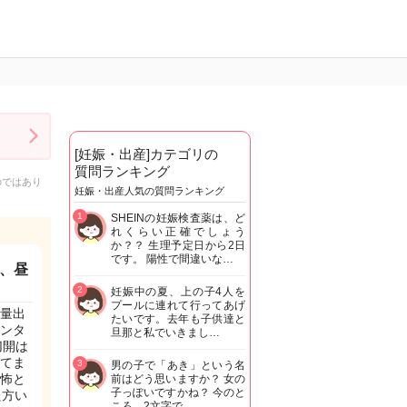
[妊娠・出産]カテゴリの
質問ランキング
のではあり
妊娠・出産人気の質問ランキング
1
SHEINの妊娠検査薬は、ど
れくらい正確でしょう
か？？ 生理予定日から2日
です。 陽性で間違いな…
に、昼
2
妊娠中の夏、上の子4人を
プールに連れて行ってあげ
大量出
たいです。去年も子供達と
ンタ
旦那と私でいきまし…
切開は
てま
3
男の子で「あき」という名
怖と
前はどう思いますか？ 女の
子っぽいですかね？ 今のと
た方い
ころ、2文字で…