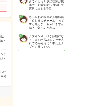
きですよね？ 夫の実家が熊
本で お盆前に２泊3日で
実家に泊まる予定…
4
ちいかわの映画の入場特典
（めじるしチャーム）って
すぐ無くなっちゃいますか
ね？！💦 ちいかわ…
5
回か
ナプキン値上げが話題にな
ってますが 私はミレーナ入
動い
れてるからもう1年以上ナ
プキン買ってない…
センチ
ない
でした
め自宅