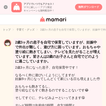
アプリでいつでもアクセス！
無料ダウンロード
ママに嬉しい！アプリ限定
キャンペーンも随時配信中！
女性専用匿名QA
アプリ・情報サ
トップ
子育て・グッズ
2歳3ヶ月の息子を自宅で保育していますが、妊娠中で
イト
2歳3ヶ月の息子を自宅で保育していますが、妊娠中
で外出が難しく、遊び方に困っています。おもちゃや
塗り絵に飽きてしまい、テレビを見たがることが増え
ています。皆さんは2歳のお子さんと自宅でどのよう
に過ごしていますか。
2歳3ヶ月になった息子、自宅保育中です！
なるべく外に遊びいくようにしてますが
妊娠9ヶ月になってしんどくて家にいる日も増えました🥹
おもちゃも飽きてるし、
塗り絵などもすぐ飽きるのですることないです😂
そしてすぐに、テレビみよーといってきます🤤
テレビ時間は午前中1時間、夕方1時間と