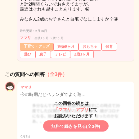
と計2時間くらいでおさえてますが、
最近はそれも越すことあります、🤤
みなさん2歳のお子さんと自宅でなにしますか？🤤
最終更新：6月16日
ママリ
生後1ヶ月, 2歳5ヶ月
子育て・グッズ
妊娠9ヶ月
おもちゃ
保育
遊び
息子
テレビ
2歳3ヶ月
この質問への回答
（全3件）
ママリ
今の時期だとベランダでよく遊…
この回答の続きは
「ママリ」アプリ
にて
お読みいただけます！
無料で続きを見る(全3件)
6月3日