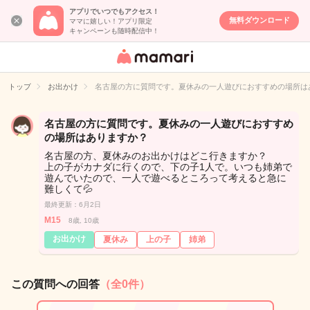
アプリでいつでもアクセス！
無料ダウンロード
ママに嬉しい！アプリ限定
キャンペーンも随時配信中！
女性専用匿名QA
アプリ・情報サ
トップ
お出かけ
名古屋の方に質問です。夏休みの一人遊びにおすすめの場所は
イト
名古屋の方に質問です。夏休みの一人遊びにおすすめ
の場所はありますか？
名古屋の方、夏休みのお出かけはどこ行きますか？
上の子がカナダに行くので、下の子1人で。いつも姉弟で
遊んでいたので、一人で遊べるところって考えると急に
難しくて💦
最終更新：6月2日
M15
8歳, 10歳
お出かけ
夏休み
上の子
姉弟
この質問への回答
（全0件）