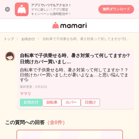
アプリでいつでもアクセス！
無料ダウンロード
ママに嬉しい！アプリ限定
キャンペーンも随時配信中！
女性専用匿名QA
アプリ・情報サ
トップ
お出かけ
自転車で子供乗せる時、暑さ対策って何してますか?日…
イト
自転車で子供乗せる時、暑さ対策って何してますか?
日焼けカバー買いまし…
自転車で子供乗せる時、暑さ対策って何してますか？？
日焼けカバー買いましたが暑いよなぁ…と思い悩んでま
す💦
最終更新：5月31日
ママリ
お出かけ
自転車
カバー
日焼け
この質問への回答
（全0件）