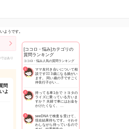
たいようです。
[ココロ・悩み]カテゴリの
質問ランキング
のではあり
ココロ・悩み人気の質問ランキング
1
ママ友付き合いについて相
談です🙇‍♂️ 3歳になる娘がい
ます。 同い歳の子ですごく
仲良行子がい…
質問
いよ
2
持ってる車1台で トヨタの
ライズに乗っている方いま
すか？ 夫婦で車にはお金を
かけたくなく、 …
3
seeDNAで検査を受けて、
現在結果待ちです。 そわそ
わしながら待っているので