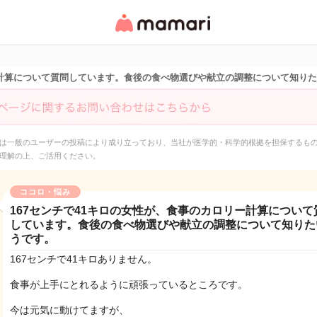
女性専用匿名QAアプ
リ・情報サイト
ー計算について質問しています。食後の食べ物選びや献立の調整について知り
は一般のユーザーの投稿により成り立っており、当社が医学的・科学的根拠を担保するも
理解の上、ご活用ください。
ココロ・悩み
167センチで41キロの女性が、食事のカロリー計算について
しています。食後の食べ物選びや献立の調整について知りた
うです。
167センチで41キロありません。
食事が上手にとれるように頑張っているところです。
今は元気に動けてますが、