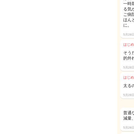
一時
る気
ご病
ほん
に。
5月28
はじめ
そう
的外
5月28
はじめ
太る
5月28
普通
減量
5月28