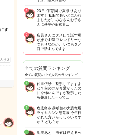
すが、結果報告の…
4
23日.保育園で夏祭りあり
ます！ 私服で良いと言われ
ましたが、みなさんお子さ
んに甚平や浴衣着…
にす
5
店員さんにタメ口で話す母
が嫌です😇 フレンドリーな
つもりなのか、 いつもタメ
口で話すんですよ…
に入り
2
全ての質問ランキング
全ての質問の中で人気のランキング
1
仲里依紗 整形してますよ
ね？前の方が可愛かったの
に今怖いんですが整形した
ら整形したーって…
2
鹿児島市 黎明館の大恐竜展
ライカのシン恐竜展 今年行
かれた方いらっしゃいます
か？ どちらか…
3
地震あと 帰省は控えるべ