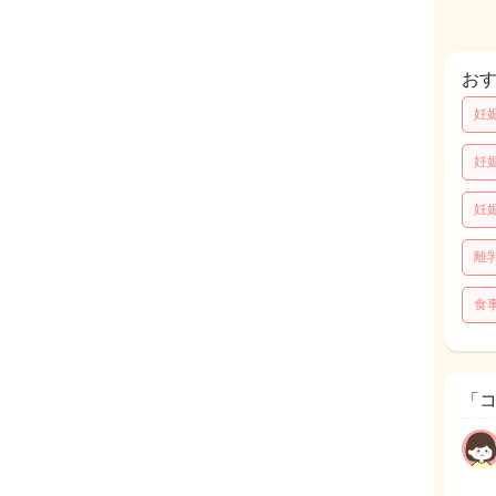
お
妊
妊
妊
離
食
「