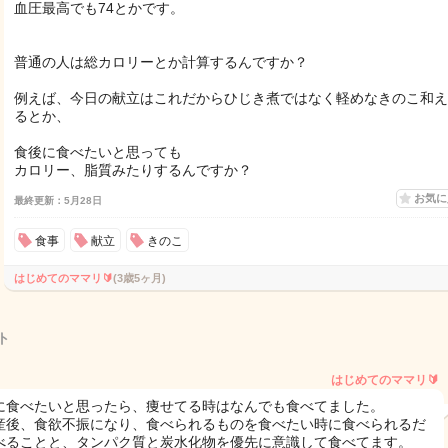
血圧最高でも74とかです。
普通の人は総カロリーとか計算するんですか？
例えば、今日の献立はこれだからひじき煮ではなく軽めなきのこ和え
るとか、
食後に食べたいと思っても
カロリー、脂質みたりするんですか？
お気
最終更新：5月28日
食事
献立
きのこ
はじめてのママリ🔰
(3歳5ヶ月)
ト
はじめてのママリ🔰
に食べたいと思ったら、痩せてる時はなんでも食べてました。
産後、食欲不振になり、食べられるものを食べたい時に食べられるだ
べることと、タンパク質と炭水化物を優先に意識して食べてます。