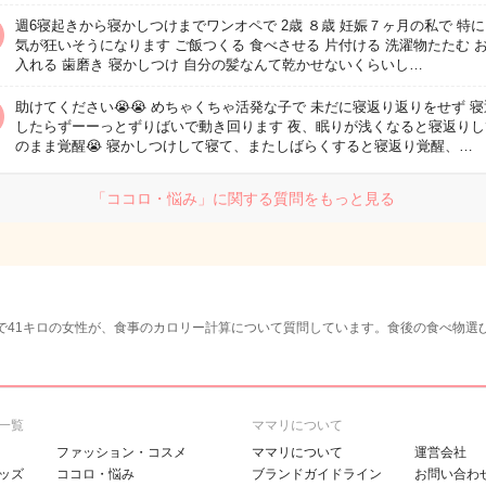
週6寝起きから寝かしつけまでワンオペで 2歳 ８歳 妊娠７ヶ月の私で 特
気が狂いそうになります ご飯つくる 食べさせる 片付ける 洗濯物たたむ 
入れる 歯磨き 寝かしつけ 自分の髪なんて乾かせないくらいし…
助けてください😭😭 めちゃくちゃ活発な子で 未だに寝返り返りをせず 
したらずーーっとずりばいで動き回ります 夜、眠りが浅くなると寝返りし
のまま覚醒😭 寝かしつけして寝て、またしばらくすると寝返り覚醒、…
「ココロ・悩み」に関する質問をもっと見る
チで41キロの女性が、食事のカロリー計算について質問しています。食後の食べ物
一覧
ママリについて
ファッション・コスメ
ママリについて
運営会社
ッズ
ココロ・悩み
ブランドガイドライン
お問い合わ