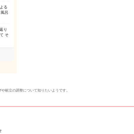
による
お風呂
寝返り
て そ
選びや献立の調整について知りたいようです。
せ