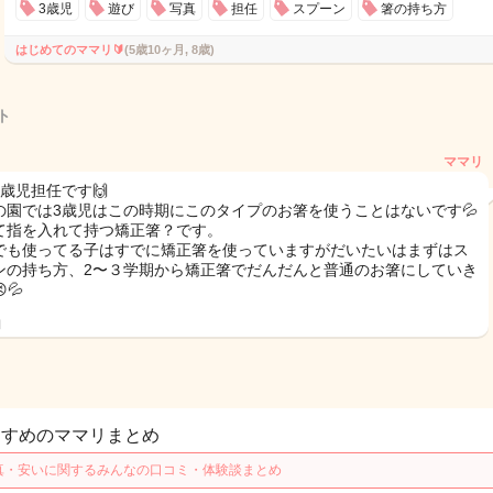
3歳児
遊び
写真
担任
スプーン
箸の持ち方
はじめてのママリ🔰
(5歳10ヶ月, 8歳)
ト
ママリ
3歳児担任です🙌
の園では3歳児はこの時期にこのタイプのお箸を使うことはないです💦
て指を入れて持つ矯正箸？です。
でも使ってる子はすでに矯正箸を使っていますがだいたいはまずはス
ンの持ち方、2〜３学期から矯正箸でだんだんと普通のお箸にしていき
💦
日
すすめのママリまとめ
真・安いに関するみんなの口コミ・体験談まとめ