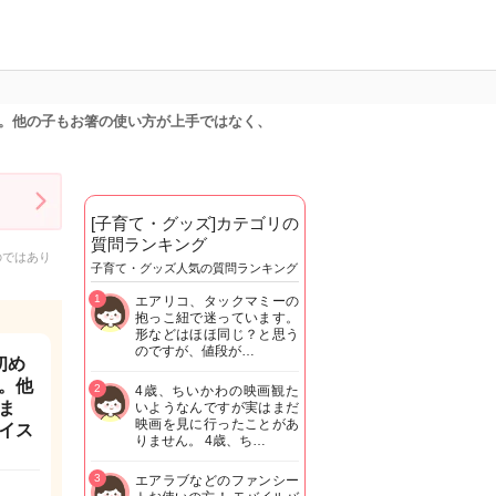
。他の子もお箸の使い方が上手ではなく、
[子育て・グッズ]カテゴリの
質問ランキング
のではあり
子育て・グッズ人気の質問ランキング
1
エアリコ、タックマミーの
抱っこ紐で迷っています。
形などはほほ同じ？と思う
のですが、値段が…
初め
。他
2
4歳、ちいかわの映画観た
ま
いようなんですが実はまだ
映画を見に行ったことがあ
イス
りません。 4歳、ち…
3
エアラブなどのファンシー