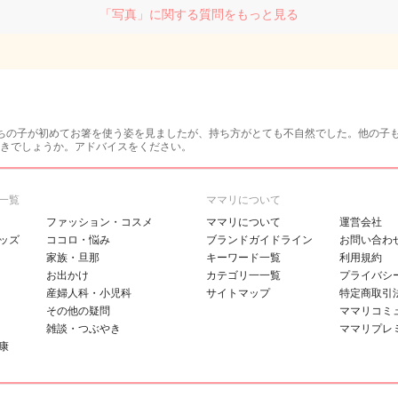
「写真」に関する質問をもっと見る
ちの子が初めてお箸を使う姿を見ましたが、持ち方がとても不自然でした。他の子
きでしょうか。アドバイスをください。
一覧
ママリについて
ファッション・コスメ
ママリについて
運営会社
ッズ
ココロ・悩み
ブランドガイドライン
お問い合わ
家族・旦那
キーワード一覧
利用規約
お出かけ
カテゴリ一一覧
プライバシ
産婦人科・小児科
サイトマップ
特定商取引
その他の疑問
ママリコミ
雑談・つぶやき
ママリプレ
康