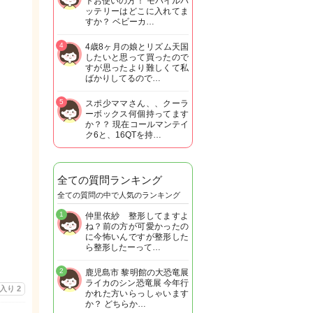
トお使いの方！ モバイルバ
ッテリーはどこに入れてま
すか？ ベビーカ…
4
4歳8ヶ月の娘とリズム天国
したいと思って買ったので
すが思ったより難しくて私
ばかりしてるので…
5
スポ少ママさん、、クーラ
ーボックス何個持ってます
か？？ 現在コールマンテイ
ク6と、16QTを持…
全ての質問ランキング
全ての質問の中で人気のランキング
1
仲里依紗 整形してますよ
ね？前の方が可愛かったの
に今怖いんですが整形した
ら整形したーって…
2
鹿児島市 黎明館の大恐竜展
ライカのシン恐竜展 今年行
に入り
2
かれた方いらっしゃいます
か？ どちらか…