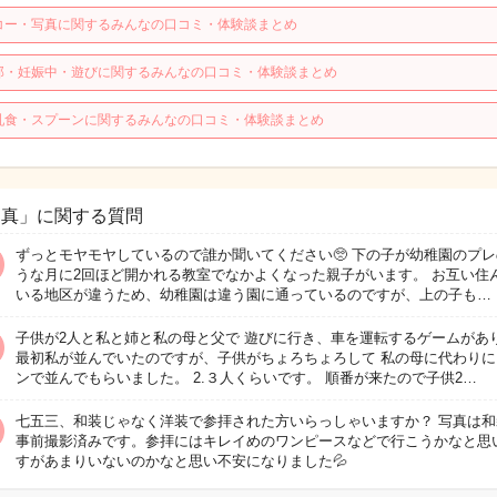
コー・写真に関するみんなの口コミ・体験談まとめ
那・妊娠中・遊びに関するみんなの口コミ・体験談まとめ
乳食・スプーンに関するみんなの口コミ・体験談まとめ
写真」に関する質問
ずっとモヤモヤしているので誰か聞いてください🥺 下の子が幼稚園のプ
うな月に2回ほど開かれる教室でなかよくなった親子がいます。 お互い住
いる地区が違うため、幼稚園は違う園に通っているのですが、上の子も…
子供が2人と私と姉と私の母と父で 遊びに行き、車を運転するゲームがあ
最初私が並んでいたのですが、子供がちょろちょろして 私の母に代わりに
ンで並んでもらいました。 2.３人くらいです。 順番が来たので子供2…
七五三、和装じゃなく洋装で参拝された方いらっしゃいますか？ 写真は和
事前撮影済みです。参拝にはキレイめのワンピースなどで行こうかなと思
すがあまりいないのかなと思い不安になりました💦