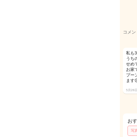
コメン
私も
うち
せめ
お家
プー
ます
5月26
お
写