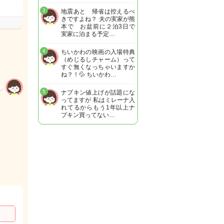
3
地震あと 帰省は控えるべ
きですよね？ 夫の実家が熊
本で お盆前に２泊3日で
実家に泊まる予定…
4
ちいかわの映画の入場特典
（めじるしチャーム）って
すぐ無くなっちゃいますか
ね？！💦 ちいかわ…
5
ナプキン値上げが話題にな
ってますが 私はミレーナ入
れてるからもう1年以上ナ
プキン買ってない…