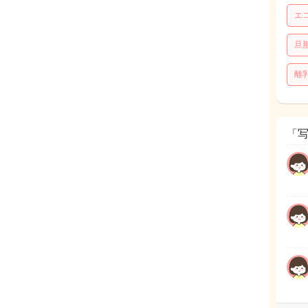
エ
旦
離
「