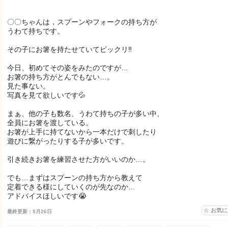
〇〇ちゃんは，スプーンやフォークの持ち方が
うわて持ちです。
その子にお箸を持たせていてビックリ‼️
今日、初めてその姿をみたのですが…
お箸の持ち方がとんでもない…。
見た事ない。
写真を見て欲しいです💦
まぁ、他の子も数名、うわて持ちの子が多い中、
全員にお箸を渡している。
お箸が上手に持てないから一本だけで刺したり
遊びに繋がったりする子が多いです。
引き続きお箸を練習させた方がいいのか…。
でも…まずはスプーンの持ち方から教えて
定着できる様にしていくのが先なのか…
アドバイスほしいです😭
お気
最終更新：5月26日