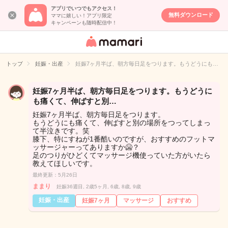
アプリでいつでもアクセス！
無料ダウンロード
ママに嬉しい！アプリ限定
キャンペーンも随時配信中！
女性専用匿名QA
アプリ・情報サ
トップ
妊娠・出産
妊娠7ヶ月半ば、朝方毎日足をつります。もうどうにも…
イト
妊娠7ヶ月半ば、朝方毎日足をつります。もうどうに
も痛くて、伸ばすと別…
妊娠7ヶ月半ば、朝方毎日足をつります。
もうどうにも痛くて、伸ばすと別の場所をつってしまっ
て半泣きです。笑
膝下、特にすねが1番酷いのですが、おすすめのフットマ
ッサージャーってありますか🥶？
足のつりがひどくてマッサージ機使っていた方がいたら
教えてほしいです。
最終更新：5月26日
ままり
妊娠36週目, 2歳5ヶ月, 6歳, 8歳, 9歳
妊娠・出産
妊娠7ヶ月
マッサージ
おすすめ