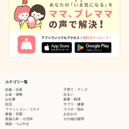
カテゴリ一覧
妊娠・出産
子育て・グッズ
お金・保険
住まい
お仕事
家事・料理
妊活
サプリ・健康
ファッション・コスメ
ココロ・悩み
家族・旦那
お出かけ
産婦人科・小児科
その他の疑問
雑談・つぶやき