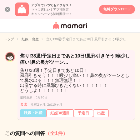
アプリでいつでもアクセス！
無料ダウンロード
ママに嬉しい！アプリ限定
キャンペーンも随時配信中！
女性専用匿名QA
アプリ・情報サ
トップ
妊娠・出産
焦り!38週!予定日まであと10日!風邪引きそう!喉少し…
イト
焦り!38週!予定日まであと10日!風邪引きそう!喉少し
痛い!鼻の奥がツーン…
焦り!38週！予定日まであと10日！
風邪引きそう！！！喉少し痛い！！鼻の奥がツーンとし
て鼻水出る！！！無理無理！！
出産する時に風邪ひきたくない！！！！！！
どうしよ！！！！！！！
最終更新：5月20日
まま
生後2ヶ月, 2歳10ヶ月
妊娠・出産
妊娠38週目
予定日
出産
この質問への回答
（全1件）