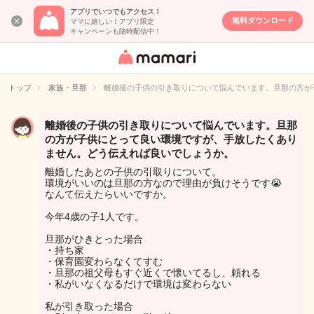
アプリでいつでもアクセス！
無料ダウンロード
ママに嬉しい！アプリ限定
キャンペーンも随時配信中！
女性専用匿名QA
アプリ・情報サ
トップ
家族・旦那
離婚後の子供の引き取りについて悩んでいます。旦那の方が
イト
離婚後の子供の引き取りについて悩んでいます。旦那
の方が子供にとって良い環境ですが、手放したくあり
ません。どう伝えれば良いでしょうか。
離婚したあとの子供の引取りについて。
環境がいいのは旦那の方なので理由が負けそうです😭
なんて伝えたらいいですか。
今年4歳の子1人です。
旦那がひきとった場合
・持ち家
・保育園変わらなくてすむ
・旦那の祖父母もすぐ近くで懐いてるし、頼れる
・私がいなくなるだけで環境は変わらない
私が引き取った場合