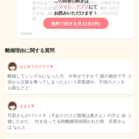
この回答の続きは
「ママリ」アプリ
にて
お読みいただけます！
無料で続きを見る(全3件)
5月18日
離婚理由に関する質問
はじめてのママリ🔰
離婚してシングルになった方、今幸せですか？ 親の都合で子
供から父親を奪ってしまったという罪悪感や、子供のメンタ
ル面などど…
ままり🔰
旦那さんがバツイチ（子ありだけど親権は奥さん）の方と 結
婚したかた、 付き合ってる時離婚理由聞かれた時、旦那さん
は なんと…