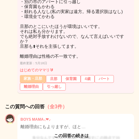
・別の市のアパートに引っ越し
・保育園もかわる
・頼れる人なし(私の実家は遠方。帰る選択肢はなし)
・環境全てかわる
旦那のとこにいたほうが環境はいいです。
それは私も分かります。
でも絶対手放すわけないので、なんて言えばいいです
か？
旦那も⬆️それを主張してます。
離婚理由は性格の不一致です。
最終更新：5月18日
はじめてのママリ🔰
家族・旦那
旦那
保育園
4歳
パート
離婚理由
引っ越し
この質問への回答
（全3件）
BOYS MAMA⸜❤︎⸝‍
離婚理由にもよりますが、ほと…
この回答の続きは