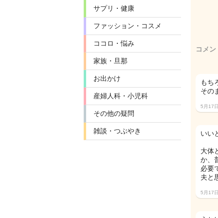
サプリ・健康
ファッション・コスメ
ココロ・悩み
コメン
家族・旦那
お出かけ
もち
その
産婦人科・小児科
5月17
その他の疑問
雑談・つぶやき
いい
大体
か、
必要
夫と
5月17