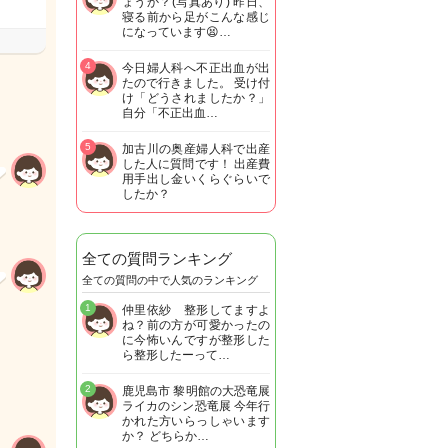
ょうか？(写真あり) 昨日、
寝る前から足がこんな感じ
になっています😫…
4
今日婦人科へ不正出血が出
たので行きました。 受け付
け「どうされましたか？」
自分「不正出血…
5
加古川の奥産婦人科で出産
した人に質問です！ 出産費
用手出し金いくらぐらいで
したか？
全ての質問ランキング
全ての質問の中で人気のランキング
1
仲里依紗 整形してますよ
ね？前の方が可愛かったの
に今怖いんですが整形した
ら整形したーって…
2
鹿児島市 黎明館の大恐竜展
ライカのシン恐竜展 今年行
かれた方いらっしゃいます
か？ どちらか…