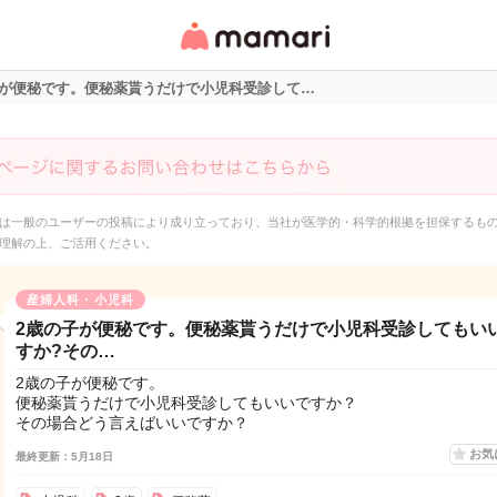
女性専用匿名QAアプ
リ・情報サイト
子が便秘です。便秘薬貰うだけで小児科受診して…
は一般のユーザーの投稿により成り立っており、当社が医学的・科学的根拠を担保するも
理解の上、ご活用ください。
産婦人科・小児科
2歳の子が便秘です。便秘薬貰うだけで小児科受診してもい
すか?その…
2歳の子が便秘です。
便秘薬貰うだけで小児科受診してもいいですか？
その場合どう言えばいいですか？
お気
最終更新：5月18日