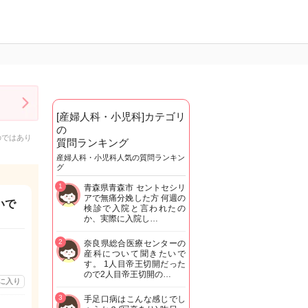
[産婦人科・小児科]カテゴリ
の
のではあり
質問ランキング
産婦人科・小児科人気の質問ランキン
グ
1
青森県青森市 セントセシリ
アで無痛分娩した方 何週の
いで
検診で入院と言われたの
か、実際に入院し…
2
奈良県総合医療センターの
産科について聞きたいで
す。 1人目帝王切開だった
ので2人目帝王切開の…
に入り
3
手足口病はこんな感じでし