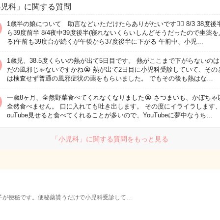
小児科」に関する質問
1歳半の娘について 助言などいただけたらありがたいです🙇‍♀️ 8/3 38度後
ら39度前半 8/4夜中39度後半(寝れないくらいしんどそうだったので坐薬
る)午前も39度台が続くが午後から37度後半に下がる 午前中、小児…
1歳児、38.5度くらいの熱が出て5日目です。 熱がここまで下がらないの
だの風邪じゃないですかね😭 熱が出て2日目に小児科受診していて、その
は検査せず普通の風邪症状の薬をもらいました。 でもその後も熱はな…
一歳8ヶ月、全然野菜食べてくれなくなりました😭 さつまいも、かぼちゃ
全然食べません。 口に入れても吐き出します。 その度にイライラします、
ouTube見せると食べてくれることが多いので、YouTubeに夢中なうち…
「小児科」に関する質問をもっと見る
子が便秘です。便秘薬貰うだけで小児科受診して…