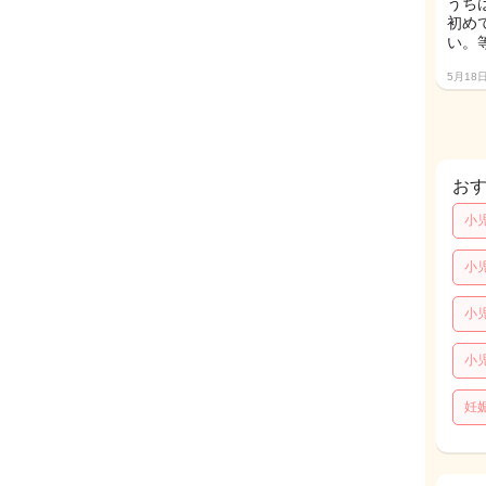
うち
初め
い。
5月18
お
小
小
小
小
妊