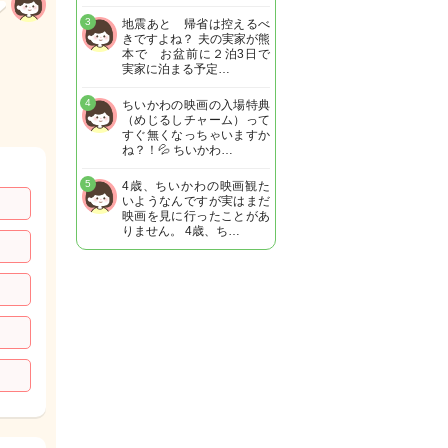
3
地震あと 帰省は控えるべ
きですよね？ 夫の実家が熊
本で お盆前に２泊3日で
実家に泊まる予定…
4
ちいかわの映画の入場特典
（めじるしチャーム）って
すぐ無くなっちゃいますか
ね？！💦 ちいかわ…
5
4歳、ちいかわの映画観た
いようなんですが実はまだ
映画を見に行ったことがあ
りません。 4歳、ち…