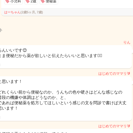
小児科
2歳
便秘薬
はーちゃん
(2歳5ヶ月, 7歳)
ト
りん
ろんいいです😊
まま便秘だから薬が欲しいと伝えたらいいと思います🙆‍♀️
日
はじめてのママリ🔰
と思います！
どれくらい前から便秘なのか、うんちの色や硬さはどんな感じなの
普段の機嫌や体調はどうなのか、と、
であれば便秘薬を処方してほしいという感じの文を問診で書けば大丈
思います！
日
はじめてのママリ🔰