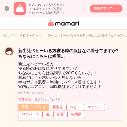
アプリでいつでもアクセス！
無料ダウンロード
ママに嬉しい！アプリ限定
キャンペーンも随時配信中！
女性専用匿名QA
アプリ・情報サ
トップ
子育て・グッズ
新生児ベビーいる方寝る時の服はなに着せてますか?ち
イト
新生児ベビーいる方寝る時の服はなに着せてますか?
ちなみにこちらは福岡…
新生児ベビーいる方
寝る時の服はなに着せてますか？
ちなみにこちらは福岡県で20℃くらいです！
肌着だけじゃ寒いかなと思いながら
半袖ボディ肌着＋半袖ロンパース着せてます！
室内はエアコン、扇風機はまだつけてません！
最終更新：5月15日
まちゃん
生後3ヶ月, 6歳, 8歳
子育て・グッズ
新生児
ベビー
エアコン
ロンパース
服
肌着
福岡県