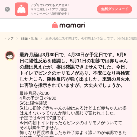
アプリでいつでもアクセス！
無料ダウンロード
ママに嬉しい！アプリ限定
キャンペーンも随時配信中！
女性専用匿名QA
アプリ・情報サ
トップ
妊娠・出産
最終月経は3月30日で、4月30日が予定日です。5月5日
イト
最終月経は3月30日で、4月30日が予定日です。5月5
日に陽性反応を確認し、5月11日の初診では赤ちゃん
の袋は見えたが、姿は確認できませんでした。今日、
トイレでピンクのオリモノがあり、不安になり再検査
したところ、陽性反応が強く出ました。来週の月火水
に再診を指示されていますが、大丈夫でしょうか。
最終月経が3/30
4月の予定日が4/30
5/5に陽性確認
5/11に初診で赤ちゃんの袋はあるけどまだ赤ちゃんの姿
は見えないってなんか険しい感じで言われました。
予定では今日で7週です。
今日の朝トイレ行ったらピンクのオリモノがついてて
それ以降出てません。
怖くなり再度検査したら終了線より濃いのが確認できた