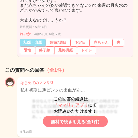
のですが不安です。
まだ赤ちゃんの姿が確認できてないので来週の月火水の
どこかで来てって言われてます。
大丈夫なのでしょうか？
最終更新：5月14日
れいか
4歳2ヶ月, 6歳, 7歳
妊娠・出産
妊娠7週目
予定日
赤ちゃん
夫
陽性
終了線
最終月経
トイレ
この質問への回答
（全1件）
はじめてのママリ🔰
私も初期に薄ピンクの出血があ…
この回答の続きは
「ママリ」アプリ
にて
お読みいただけます！
無料で続きを見る(全1件)
5月14日