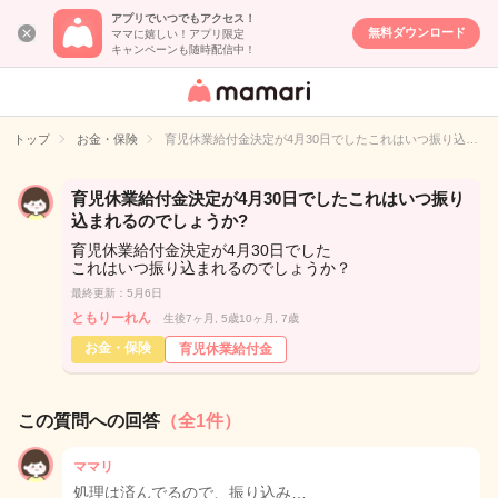
アプリでいつでもアクセス！
無料ダウンロード
ママに嬉しい！アプリ限定
キャンペーンも随時配信中！
女性専用匿名QA
アプリ・情報サ
トップ
お金・保険
育児休業給付金決定が4月30日でしたこれはいつ振り込…
イト
育児休業給付金決定が4月30日でしたこれはいつ振り
込まれるのでしょうか?
育児休業給付金決定が4月30日でした
これはいつ振り込まれるのでしょうか？
最終更新：5月6日
ともりーれん
生後7ヶ月, 5歳10ヶ月, 7歳
お金・保険
育児休業給付金
この質問への回答
（全1件）
ママリ
処理は済んでるので、振り込み…