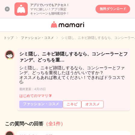
アプリでいつでもアクセス！
無料ダウンロード
ママに嬉しい！アプリ限定
キャンペーンも随時配信中！
女性専用匿名QA
アプリ・情報サ
トップ
ファッション・コスメ
シミ隠し、ニキビ跡隠しするなら、コンシーラー
イト
シミ隠し、ニキビ跡隠しするなら、コンシーラーとフ
ァンデ、どっちを重…
シミ隠し、ニキビ跡隠しするなら、コンシーラーとファ
ンデ、どっちを重視したほうがいいですか？
オススメもあれば教えてください！できればドラコスで
💦
最終更新：4月15日
はじめてのママリ🔰
ファッション・コスメ
ニキビ
オススメ
この質問への回答
（全1件）