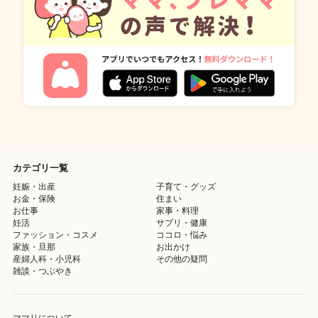
カテゴリ一覧
妊娠・出産
子育て・グッズ
お金・保険
住まい
お仕事
家事・料理
妊活
サプリ・健康
ファッション・コスメ
ココロ・悩み
家族・旦那
お出かけ
産婦人科・小児科
その他の疑問
雑談・つぶやき
ママリについて