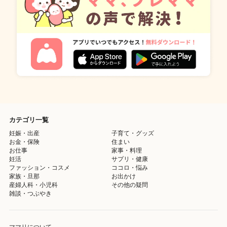
カテゴリ一覧
妊娠・出産
子育て・グッズ
お金・保険
住まい
お仕事
家事・料理
妊活
サプリ・健康
ファッション・コスメ
ココロ・悩み
家族・旦那
お出かけ
産婦人科・小児科
その他の疑問
雑談・つぶやき
ママリについて