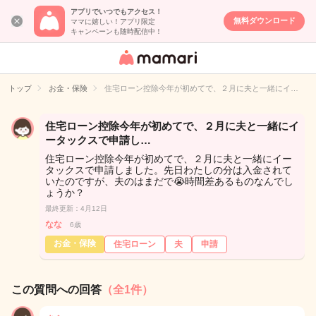
アプリでいつでもアクセス！
無料ダウンロード
ママに嬉しい！アプリ限定
キャンペーンも随時配信中！
女性専用匿名QA
アプリ・情報サ
トップ
お金・保険
住宅ローン控除今年が初めてで、２月に夫と一緒にイ…
イト
住宅ローン控除今年が初めてで、２月に夫と一緒にイ
ータックスで申請し…
住宅ローン控除今年が初めてで、２月に夫と一緒にイー
タックスで申請しました。先日わたしの分は入金されて
いたのですが、夫のはまだで😭時間差あるものなんでし
ょうか？
最終更新：4月12日
なな
6歳
お金・保険
住宅ローン
夫
申請
この質問への回答
（全1件）