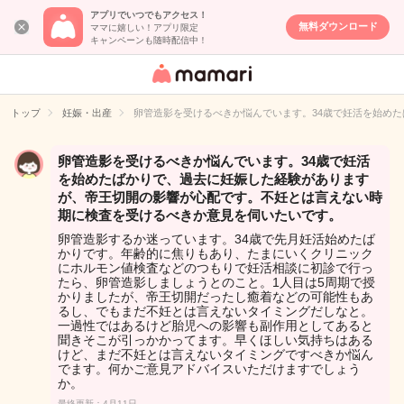
アプリでいつでもアクセス！
無料ダウンロード
ママに嬉しい！アプリ限定
キャンペーンも随時配信中！
女性専用匿名QA
アプリ・情報サ
トップ
妊娠・出産
卵管造影を受けるべきか悩んでいます。34歳で妊活を始め
イト
卵管造影を受けるべきか悩んでいます。34歳で妊活
を始めたばかりで、過去に妊娠した経験があります
が、帝王切開の影響が心配です。不妊とは言えない時
期に検査を受けるべきか意見を伺いたいです。
卵管造影するか迷っています。34歳で先月妊活始めたば
かりです。年齢的に焦りもあり、たまにいくクリニック
にホルモン値検査などのつもりで妊活相談に初診で行っ
たら、卵管造影しましょうとのこと。1人目は5周期で授
かりましたが、帝王切開だったし癒着などの可能性もあ
るし、でもまだ不妊とは言えないタイミングだしなと。
一過性ではあるけど胎児への影響も副作用としてあると
聞きそこが引っかかってます。早くほしい気持ちはある
けど、まだ不妊とは言えないタイミングですべきか悩ん
でます。何かご意見アドバイスいただけますでしょう
か。
最終更新：4月11日