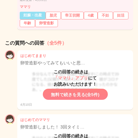
ママリ
妊娠・出産
胎児
帝王切開
4歳
不妊
妊活
年齢
卵管造影
この質問への回答
（全5件）
はじめてままり
卵管造影やってみてもいいと思…
この回答の続きは
「ママリ」アプリ
にて
お読みいただけます！
無料で続きを見る(全5件)
4月10日
はじめてのママリ
卵管造影しました！ 3回タイミ…
この回答の続きは