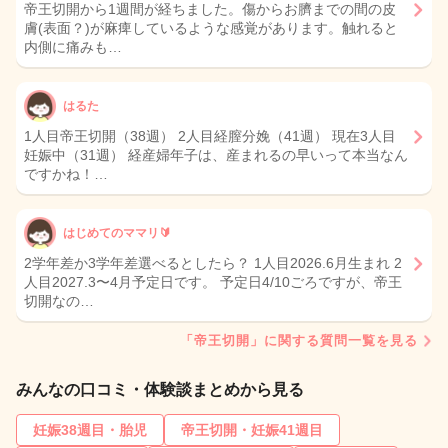
帝王切開から1週間が経ちました。傷からお臍までの間の皮
膚(表面？)が麻痺しているような感覚があります。触れると
内側に痛みも…
はるた
1人目帝王切開（38週） 2人目経膣分娩（41週） 現在3人目
妊娠中（31週） 経産婦年子は、産まれるの早いって本当なん
ですかね！…
はじめてのママリ🔰
2学年差か3学年差選べるとしたら？ 1人目2026.6月生まれ 2
人目2027.3〜4月予定日です。 予定日4/10ごろですが、帝王
切開なの…
「帝王切開」に関する質問一覧を見る
みんなの口コミ・体験談まとめから見る
妊娠38週目・胎児
帝王切開・妊娠41週目