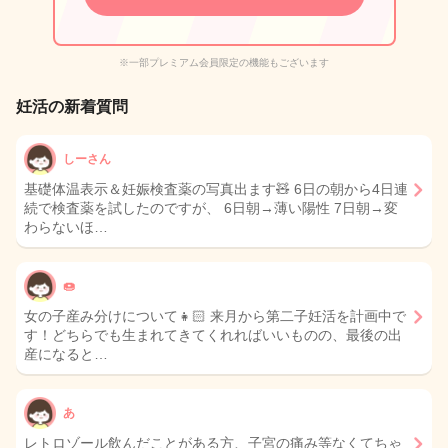
※一部プレミアム会員限定の機能もございます
妊活の新着質問
しーさん
基礎体温表示＆妊娠検査薬の写真出ます🧸 6日の朝から4日連
続で検査薬を試したのですが、 6日朝→薄い陽性 7日朝→変
わらないほ…
🍩
女の子産み分けについて👧🏻 来月から第二子妊活を計画中で
す！どちらでも生まれてきてくれればいいものの、最後の出
産になると…
あ
レトロゾール飲んだことがある方、子宮の痛み等なくてちゃ