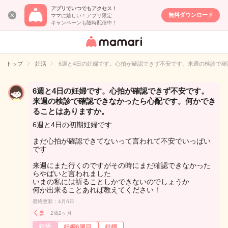
アプリでいつでもアクセス！
無料ダウンロード
ママに嬉しい！アプリ限定
キャンペーンも随時配信中！
女性専用匿名QA
アプリ・情報サ
トップ
妊活
6週と4日の妊婦です。心拍が確認できず不安です。来週の検診で
イト
6週と4日の妊婦です。心拍が確認できず不安です。
来週の検診で確認できなかったら心配です。何かでき
ることはありますか。
6週と4日の初期妊婦です
まだ心拍が確認できてないって言われて不安でいっぱい
です
来週にまた行くのですがその時にまだ確認できなかった
らやばいと言われました
いまの私には祈ることしかできないのでしょうか
何か出来ることあれば教えてください！
最終更新：4月6日
くま
2歳2ヶ月
妊活
妊娠6週目
妊婦