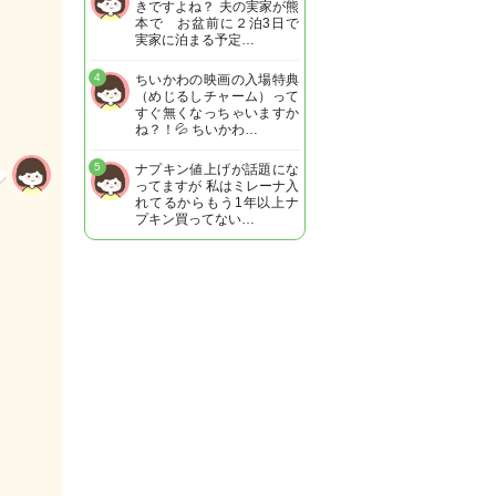
きですよね？ 夫の実家が熊
本で お盆前に２泊3日で
実家に泊まる予定…
4
ちいかわの映画の入場特典
（めじるしチャーム）って
すぐ無くなっちゃいますか
ね？！💦 ちいかわ…
5
ナプキン値上げが話題にな
ってますが 私はミレーナ入
れてるからもう1年以上ナ
プキン買ってない…