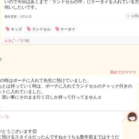
いので今回はあくまで「ランドセルの中」にケータイを入れている方
伺いしたいです。
お気
最終更新：3月31日
キッズ
ランドセル
ケータイ
もる𐔌՞･·･՞𐦯
(7歳)
ト
初めてのママリ
生の時はポーチに入れて先生に預けていました。
あとは持っていく時は、ポーチに入れてランドセルのチャック付きの
ットに入れていました。
、習い事にそのまま行く日しか持って行ってません☺️
日
もる𐔌՞･·･՞𐦯
がとうございます😊
に預けるスタイルだったんですね☺️うちも数年前まではそうだ