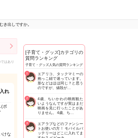
むき出しですか。
[子育て・グッズ]カテゴリの
質問ランキング
のではあり
子育て・グッズ人気の質問ランキング
1
エアリコ、タックマミーの
抱っこ紐で迷っています。
形などはほほ同じ？と思う
のですが、値段が…
入れ
2
4歳、ちいかわの映画観た
いようなんですが実はまだ
(ポ
映画を見に行ったことがあ
？
りません。 4歳、ち…
3
エアラブなどのファンシー
トお使いの方！ モバイルバ
ッテリーはどこに入れてま
いけな
すか？ ベビーカ…