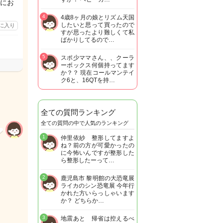
にお
4
4歳8ヶ月の娘とリズム天国
したいと思って買ったので
に入り
すが思ったより難しくて私
ばかりしてるので…
5
スポ少ママさん、、クーラ
ーボックス何個持ってます
か？？ 現在コールマンテイ
ク6と、16QTを持…
全ての質問ランキング
全ての質問の中で人気のランキング
1
仲里依紗 整形してますよ
ね？前の方が可愛かったの
に今怖いんですが整形した
ら整形したーって…
2
鹿児島市 黎明館の大恐竜展
ライカのシン恐竜展 今年行
かれた方いらっしゃいます
か？ どちらか…
3
地震あと 帰省は控えるべ