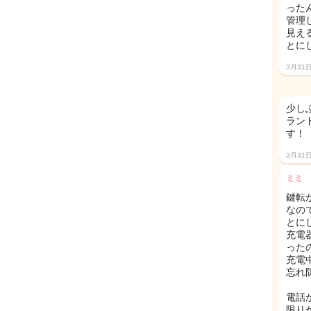
った
管理
見え
とにし
3月31
少し
ラン
す！
3月31
ミミ
鍵転
なの
とに
充電
った
充電
忘れ
電話
限り