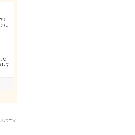
てい
ックに
した
悔しな
出しですか。