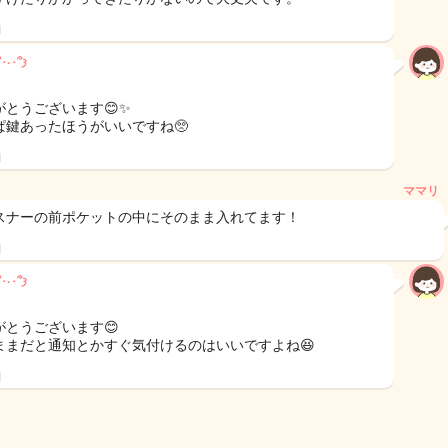
日
もる𐔌՞･·･՞𐦯
がとうございます😊✨
ぱ鍵あったほうがいいですね🥺
日
ママリ
スナーの前ポケットの中にそのまま入れてます！
日
もる𐔌՞･·･՞𐦯
がとうございます😊
ままだと通知とかすぐ気付けるのはいいですよね😆
日