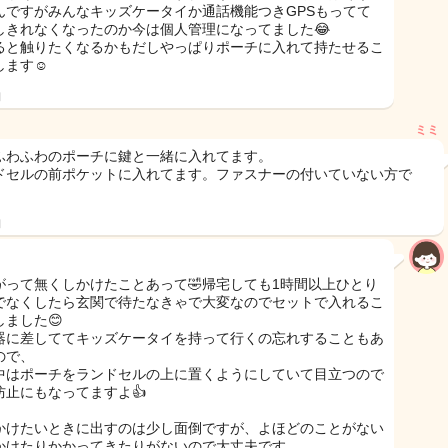
んですがみんなキッズケータイか通話機能つきGPSもってて
しきれなくなったのか今は個人管理になってました😂
ると触りたくなるかもだしやっぱりポーチに入れて持たせるこ
ます☺️
日
ミミ
ふわふわのポーチに鍵と一緒に入れてます。
ドセルの前ポケットに入れてます。ファスナーの付いていない方で
日
がって無くしかけたことあって🤣帰宅しても1時間以上ひとり
でなくしたら玄関で待たなきゃで大変なのでセットで入れるこ
しました😊
器に差しててキッズケータイを持って行くの忘れすることもあ
ので、
中はポーチをランドセルの上に置くようにしていて目立つので
防止にもなってますよ👍
かけたいときに出すのは少し面倒ですが、よほどのことがない
かけたりかかってきたりがないので大丈夫です。