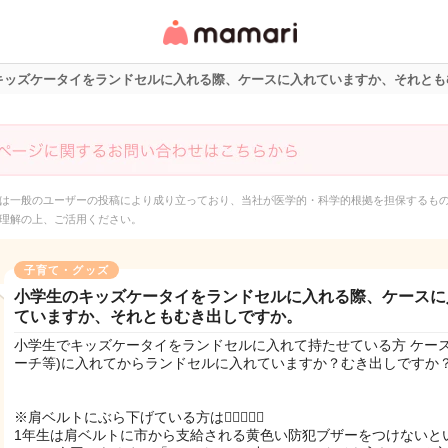
女性専用匿名QAアプ
リ・情報サイト
キッズケータイをランドセルに入れる際、ケースに入れていますか、それとも
は一般のユーザーの投稿により成り立っており、当社が医学的・科学的根拠を担保するも
理解の上、ご活用ください。
子育て・グッズ
小学生のキッズケータイをランドセルに入れる際、ケースに
ていますか、それともむき出しですか。
小学生でキッズケータイをランドセルに入れて持たせている方 ケース
ーチ等)に入れてからランドセルに入れていますか？むき出しですか
※肩ベルトにぶら下げている方は🙅🏻‍♀️🙇‍♀️
1年生は肩ベルトに市から支給される黄色い防犯ブザーをつけないと